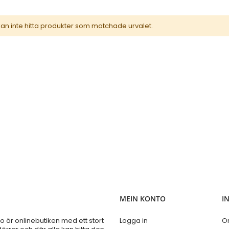
kan inte hitta produkter som matchade urvalet.
MEIN KONTO
I
är onlinebutiken med ett stort
Logga in
O