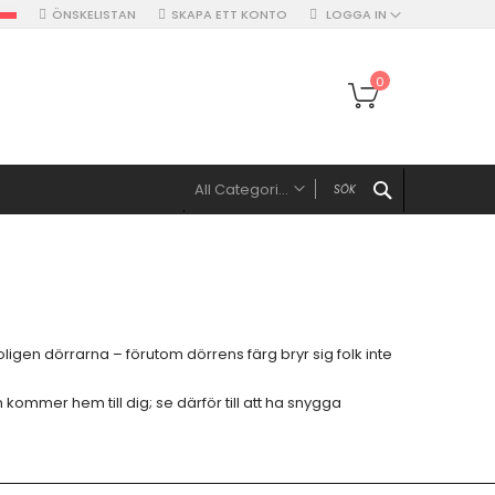
ÖNSKELISTAN
SKAPA ETT KONTO
LOGGA IN
Min kundvagn
0
SEARCH
All Categories
ALL CATEGORIES
Möbler
TV-möbelset
TV-bänk
igen dörrarna – förutom dörrens färg bryr sig folk inte
Soffbord
Sideboard & skänk
ommer hem till dig; se därför till att ha snygga
Dörrar
Enkla ytterdörrar
Ytterdörrar med sidopaneler & dubbeldörrar