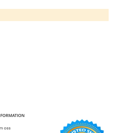
Dörrar med vänster panel
Dörrar med höger panel
Dörrar med två panel
Dörrar med överljus
Dörrar med vänster sidoljus
Dörrar med höger sidoljus
Dörrar med vänster sidoljus & överljus
Dörrar med höger sidoljus & överljus
Dörrar med vänster & höger sidoljus
Dörrar med vänster höger sidoljus & överljus
Parytterdörrar
Parytterdörrar med vänster & höger sidoljus
Parytterdörrar med överljus
Parytterdörrar med vänster höger sidoljus & överljus
Dörrtillbehör
NFORMATION
Balkong/terrassdörrar
Garageportar
m oss
Innerdörrar