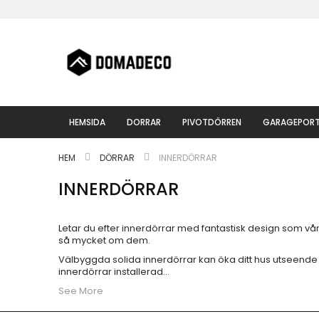
Hoppa
till
innehållet
HEMSIDA
DORRAR
PIVOTDÖRREN
GARAGEPOR
HEM
DÖRRAR
INNERDÖRRAR
INNERDÖRRAR
Letar du efter innerdörrar med fantastisk design som vår
så mycket om dem.
Välbyggda solida innerdörrar kan öka ditt hus utseende i
innerdörrar installerad
...
See More