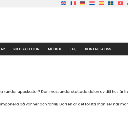
TAR
RIKTIGA FOTON
MÖBLER
FAQ
KONTAKTA OSS
a kunder uppskattar? Den mest underskattade delen av ditt hus är trol
mponera på vänner och familj. Dörren är det första man ser när man k