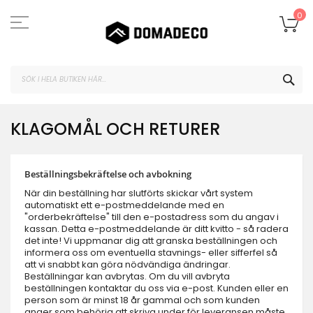
Hoppa
till
Mi
0
innehållet
SEA
KLAGOMÅL OCH RETURER
Beställningsbekräftelse och avbokning
När din beställning har slutförts skickar vårt system
automatiskt ett e-postmeddelande med en
"orderbekräftelse" till den e-postadress som du angav i
kassan. Detta e-postmeddelande är ditt kvitto - så radera
det inte! Vi uppmanar dig att granska beställningen och
informera oss om eventuella stavnings- eller sifferfel så
att vi snabbt kan göra nödvändiga ändringar.
Beställningar kan avbrytas. Om du vill avbryta
beställningen kontaktar du oss via e-post. Kunden eller en
person som är minst 18 år gammal och som kunden
anger som behörig att skriva under för leveransen måste