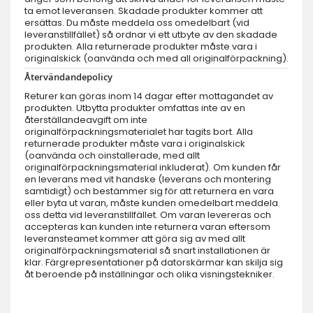
ta emot leveransen. Skadade produkter kommer att
ersättas. Du måste meddela oss omedelbart (vid
leveranstillfället) så ordnar vi ett utbyte av den skadade
produkten. Alla returnerade produkter måste vara i
originalskick (oanvända och med all originalförpackning).
Återvändandepolicy
Returer kan göras inom 14 dagar efter mottagandet av
produkten. Utbytta produkter omfattas inte av en
återställandeavgift om inte
originalförpackningsmaterialet har tagits bort. Alla
returnerade produkter måste vara i originalskick
(oanvända och oinstallerade, med allt
originalförpackningsmaterial inkluderat). Om kunden får
en leverans med vit handske (leverans och montering
samtidigt) och bestämmer sig för att returnera en vara
eller byta ut varan, måste kunden omedelbart meddela
oss detta vid leveranstillfället. Om varan levereras och
accepteras kan kunden inte returnera varan eftersom
leveransteamet kommer att göra sig av med allt
originalförpackningsmaterial så snart installationen är
klar. Färgrepresentationer på datorskärmar kan skilja sig
åt beroende på inställningar och olika visningstekniker.