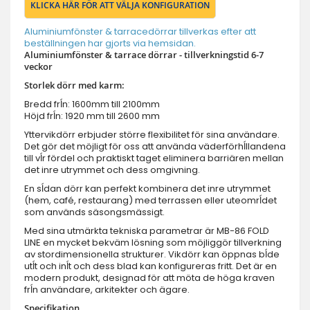
KLICKA HÄR FÖR ATT VÄLJA KONFIGURATION
Aluminiumfönster & tarracedörrar tillverkas efter att
beställningen har gjorts via hemsidan.
Aluminiumfönster & tarrace dörrar - tillverkningstid 6-7
veckor
Storlek dörr med karm:
Bredd frĺn: 1600mm till 2100mm
Höjd frĺn: 1920 mm till 2600 mm
Yttervikdörr erbjuder större flexibilitet för sina användare.
Det gör det möjligt för oss att använda väderförhĺllandena
till vĺr fördel och praktiskt taget eliminera barriären mellan
det inre utrymmet och dess omgivning.
En sĺdan dörr kan perfekt kombinera det inre utrymmet
(hem, café, restaurang) med terrassen eller uteomrĺdet
som används säsongsmässigt.
Med sina utmärkta tekniska parametrar är MB-86 FOLD
LINE en mycket bekväm lösning som möjliggör tillverkning
av stordimensionella strukturer. Vikdörr kan öppnas bĺde
utĺt och inĺt och dess blad kan konfigureras fritt. Det är en
modern produkt, designad för att möta de höga kraven
frĺn användare, arkitekter och ägare.
Specifikation