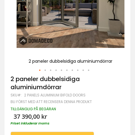
ar
2 paneler dubbelsidiga aluminiumdörrar
Hoppa
2 paneler dubbelsidiga
till
aluminiumdörrar
början
av
SKU
2 PANELS ALUMINIUM BIFOLD DOORS
bildgalleriet
BLI FÖRST MED ATT RECENSERA DENNA PRODUKT
TILLGÄNGLIG PÅ BEGÄRAN
37 390,00 kr
Priset inkluderar moms