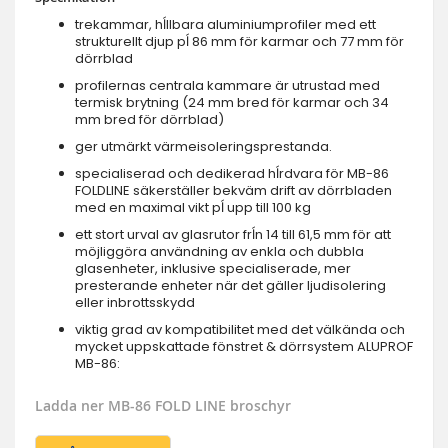
trekammar, hĺllbara aluminiumprofiler med ett
strukturellt djup pĺ 86 mm för karmar och 77 mm för
dörrblad
profilernas centrala kammare är utrustad med
termisk brytning (24 mm bred för karmar och 34
mm bred för dörrblad)
ger utmärkt värmeisoleringsprestanda.
specialiserad och dedikerad hĺrdvara för MB-86
FOLDLINE säkerställer bekväm drift av dörrbladen
med en maximal vikt pĺ upp till 100 kg
ett stort urval av glasrutor frĺn 14 till 61,5 mm för att
möjliggöra användning av enkla och dubbla
glasenheter, inklusive specialiserade, mer
presterande enheter när det gäller ljudisolering
eller inbrottsskydd
viktig grad av kompatibilitet med det välkända och
mycket uppskattade fönstret & dörrsystem ALUPROF
MB-86:
Ladda ner MB-86 FOLD LINE broschyr