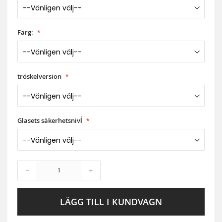
Färg:
tröskelversion
Glasets säkerhetsnivĺ
-
+
LÄGG TILL I KUNDVAGN