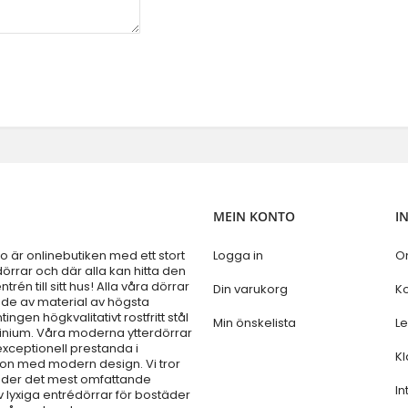
MEIN KONTO
I
är onlinebutiken med ett stort
Logga in
O
örrar och där alla kan hitta den
trén till sitt hus! Alla våra dörrar
Din varukorg
Ko
kade av material av högsta
ntingen högkvalitativt rostfritt stål
Min önskelista
L
minium. Våra moderna ytterdörrar
exceptionell prestanda i
Kl
on med modern design. Vi tror
bjuder det mest omfattande
In
 lyxiga entrédörrar för bostäder