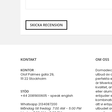
SKICKA RECENSION
KONTAKT
OM OSS
KONTOR
:
Domadeco 
Olof Palmes gata 29,
utbud av d
111 22 Stockholm
perfekta en
är tillver
kvalitet, a
STÖD
eller alu
+44 2081900605 - speak english
erbjuder 
kombinati
Whatsapp
2134087200
att vi er
Måndag till fredag: 7:00 AM - 5:00 PM
utbudet av