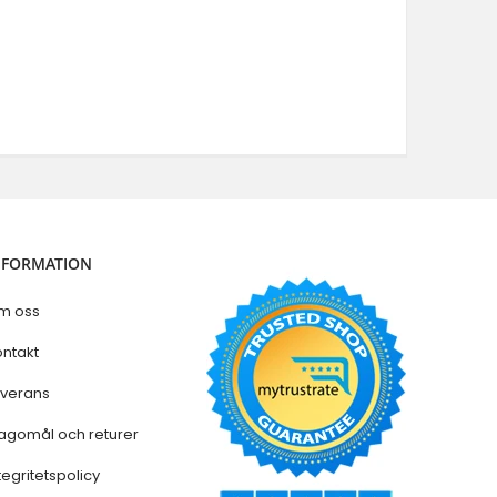
NFORMATION
m oss
ntakt
everans
agomål och returer
tegritetspolicy