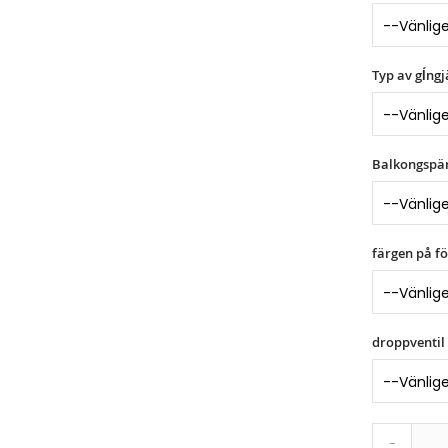
Typ av gĺngj
Balkongspä
färgen på f
droppventi
-