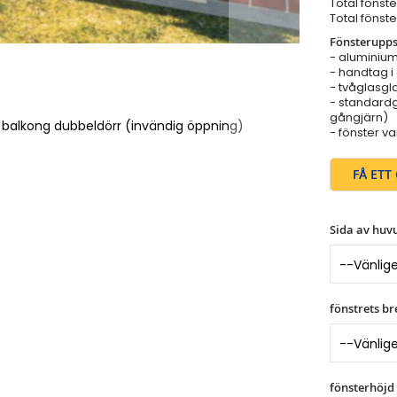
Total fönst
Total fönst
Fönsterupps
- aluminium
- handtag i
- tvåglasgla
- standardg
gångjärn)
a balkong dubbeldörr (invändig öppning)
- fönster v
FÅ ETT 
Sida av huv
fönstrets b
fönsterhöjd