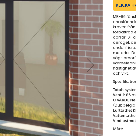
KLICKA H
MB-86 fönst
enastående
kraven från
förbättrad 
dörrar. ST 
aerogel, d
andel fria 
material. D
vägs amorfa
värmeledni
hastighet av
och vikt.
Specifikatio
Totalt syst
Ventil:
86 
U VÄRDE
Ned
(Dubbelgla
Lufttäthet
K
Vattentäthet
Vindlastmo
Mått: