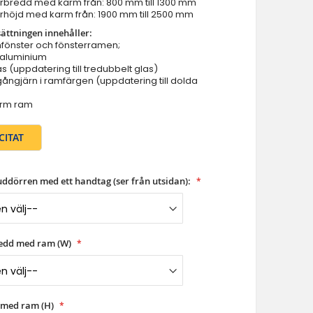
erbredd med karm från: 800 mm till 1300 mm
erhöjd med karm från: 1900 mm till 2500 mm
Ytterdörrar - specialerbjudande i lager
ättningen innehåller:
Branddorrar
fönster och fönsterramen;
Pivothängd ytterdörr
 aluminium
s (uppdatering till tredubbelt glas)
Glas Pivothängda ytterdörrar
ångjärn i ramfärgen (uppdatering till dolda
Entrédörr i aluminiumglas
AL86-B4 - luta och vrida balkong dubbeldörr (invändig ö
arm ram
Aluminium & upvc fönster
CITAT
uddörren med ett handtag (ser från utsidan):
redd med ram (W)
 med ram (H)