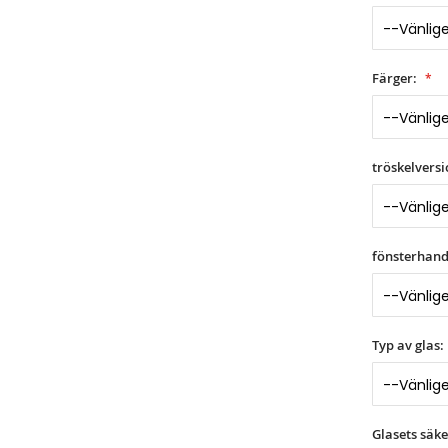
Färger:
tröskelvers
fönsterhand
Typ av glas:
Glasets säke