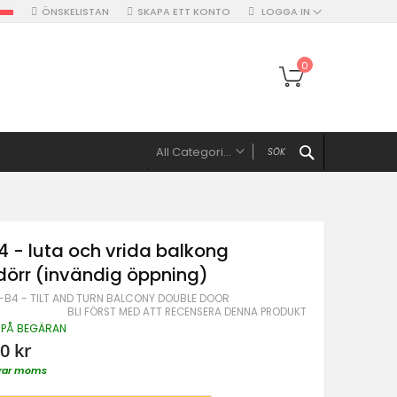
ÖNSKELISTAN
SKAPA ETT KONTO
LOGGA IN
Min kundvagn
0
SEARCH
All Categories
ALL CATEGORIES
Möbler
TV-möbelset
 - luta och vrida balkong
TV-bänk
örr (invändig öppning)
Soffbord
-B4 - TILT AND TURN BALCONY DOUBLE DOOR
Sideboard & skänk
BLI FÖRST MED ATT RECENSERA DENNA PRODUKT
 PÅ BEGÄRAN
Dörrar
0 kr
Enkla ytterdörrar
derar moms
Ytterdörrar med sidopaneler & dubbeldörrar