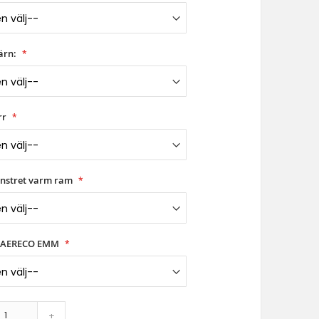
ärn:
rr
önstret varm ram
l AERECO EMM
+