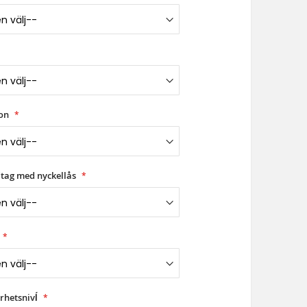
ion
tag med nyckellås
rhetsnivĺ