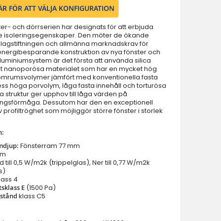
Dörrar med vänster panel
ÄR FÖR ATT VÄLJA KONFIGURATION
Dörrar med höger panel
er- och dörrserien har designats för att erbjuda
Dörrar med två panel
 isoleringsegenskaper. Den möter de ökande
Dörrar med överljus
 lagstiftningen och allmänna marknadskrav för
energibesparande konstruktion av nya fönster och
Dörrar med vänster sidoljus
aluminiumsystem är det första att använda silica
Dörrar med höger sidoljus
et nanoporösa materialet som har en mycket hög
tomrumsvolymer jämfört med konventionella fasta
Dörrar med vänster sidoljus & överljus
ess höga porvolym, låga fasta innehåll och torturösa
Dörrar med höger sidoljus & överljus
 struktur ger upphov till låga värden på
ngsförmåga. Dessutom har den en exceptionell
Dörrar med vänster & höger sidoljus
 profiltröghet som möjliggör större fönster i storlek
Dörrar med vänster höger sidoljus & överljus
Parytterdörrar
n:
Parytterdörrar med vänster & höger sidoljus
emdjup:
Fönsterram 77 mm
mm
Parytterdörrar med överljus
 till 0,5 W/m2k (trippelglas), Ner till 0,77 W/m2k
Parytterdörrar med vänster höger sidoljus & överljus
s)
lass 4
Dörrtillbehör
sklass E
(1500 Pa)
Balkong/terrassdörrar
tstånd
klass C5
Garageportar
Innerdörrar