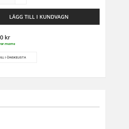
LÄGG TILL I KUNDVAGN
0 kr
derar moms
ILL I ÖNSKELISTA