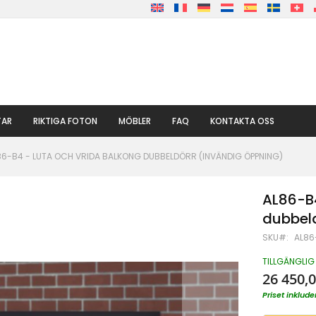
TAR
RIKTIGA FOTON
MÖBLER
FAQ
KONTAKTA OSS
86-B4 - LUTA OCH VRIDA BALKONG DUBBELDÖRR (INVÄNDIG ÖPPNING)
AL86-B4
dubbeld
SKU
AL86
TILLGÄNGLIG
26 450,0
Priset inklu