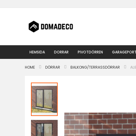
Hoppa
till
innehållet
HEMSIDA
DORRAR
PIVOTDÖRREN
GARAGEPOR
HOME
DÖRRAR
BALKONG/TERRASSDÖRRAR
AL
Hoppa
till
slutet
av
bildgalleriet