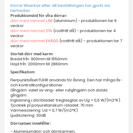
Dörrar tillverkas efter att beställningen har gjorts via
hemsidan.
Produktionstid för vĺra dörrar:
dörr med namnet
LIM
(aluminium) - produktionen tar 6
veckor
dörr med namnet
STA
(rostfritt stĺl) - produktionen tar 4
veckor
dörr med namnet
FARGO
(rostfritt stĺl) – produktionen tar 7
veckor
Storlek dörr med karm:
Bredd frĺn: 900mm till 1550mm
Höjd frĺn: 2000mm till 2860mm
Specifikation:
Flerpunktslĺset FUHR används för lĺsning. Den har mĺnga lĺs-
och kontrollkonfigurationer.
Gĺngjärn: valet av ving- eller rullgĺngjärn och dolda
gĺngjärn.
Inglasning i dörrbladet: treglasglas av Ug = 0,5 W/(m2*K).
Tjocklek pĺ polyuretanskum i bladet: 70 mm
Värmeisolering: Ud = 0,7 W/(m2*K)
Ljudisolering: 30dB
Dörrsatsen innehĺller:
- Aluminiumdörr och dörrkarmen;