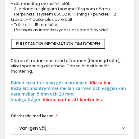
- dörrhandtag av rostfritt stål;
- 3-delade rullgĺngjärn i samma färg som dörren;
- Flerpunktslĺssystem 855GL: full lĺsning i 7 punkter, - 2
krokar, - 4 bultar plus övre bult
- Tröskellist 15 mm höjd;
- Låsinsats av inbrottsskyddsklass med 5 nycklar
FULLSTÄNDIG INFORMATION OM DÖRREN
Dörren är redan monterad pĺ karmen (förhängd dörr),
vilket sparar dig allt arbete. Dörren är helt klar för
montering.
Bilden visar hur man gör mätningen.
Klicka här
Installationsutrymmet mellan karmen och väggen kan
vara mellan 5 mm och 20 mm.
Vanliga frågor:
klicka här för att kontrollera
Dörrbredd med karm: