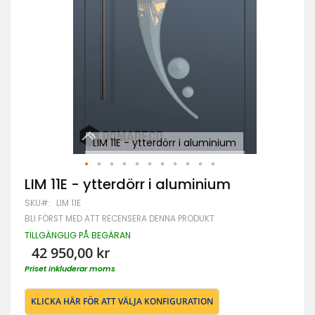
LIM 11E - ytterdörr i aluminium
Hoppa
LIM 11E - ytterdörr i aluminium
till
SKU
LIM 11E
början
av
BLI FÖRST MED ATT RECENSERA DENNA PRODUKT
bildgalleriet
TILLGÄNGLIG PÅ BEGÄRAN
42 950,00 kr
Priset inkluderar moms
KLICKA HÄR FÖR ATT VÄLJA KONFIGURATION