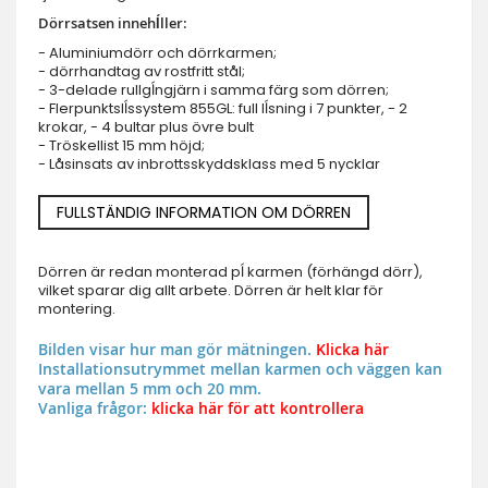
Dörrsatsen innehĺller:
- Aluminiumdörr och dörrkarmen;
- dörrhandtag av rostfritt stål;
- 3-delade rullgĺngjärn i samma färg som dörren;
- Flerpunktslĺssystem 855GL: full lĺsning i 7 punkter, - 2
krokar, - 4 bultar plus övre bult
- Tröskellist 15 mm höjd;
- Låsinsats av inbrottsskyddsklass med 5 nycklar
FULLSTÄNDIG INFORMATION OM DÖRREN
Dörren är redan monterad pĺ karmen (förhängd dörr),
vilket sparar dig allt arbete. Dörren är helt klar för
montering.
Bilden visar hur man gör mätningen.
Klicka här
Installationsutrymmet mellan karmen och väggen kan
vara mellan 5 mm och 20 mm.
Vanliga frågor:
klicka här för att kontrollera