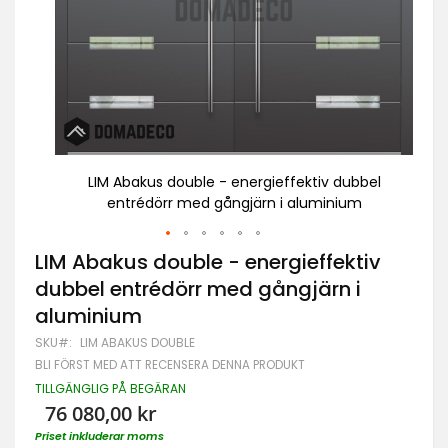
bel
LIM Abakus double - energieffektiv dubbel
m
entrédörr med gångjärn i aluminium
Hoppa
LIM Abakus double - energieffektiv
till
dubbel entrédörr med gångjärn i
början
av
aluminium
bildgalleriet
SKU
LIM ABAKUS DOUBLE
BLI FÖRST MED ATT RECENSERA DENNA PRODUKT
TILLGÄNGLIG PÅ BEGÄRAN
76 080,00 kr
Priset inkluderar moms