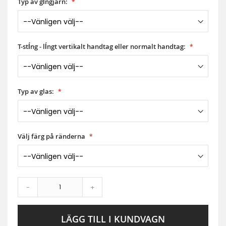
Typ av gĺngjärn:
T-stĺng - lĺngt vertikalt handtag eller normalt handtag:
Typ av glas:
Välj färg på ränderna
-
+
LÄGG TILL I KUNDVAGN