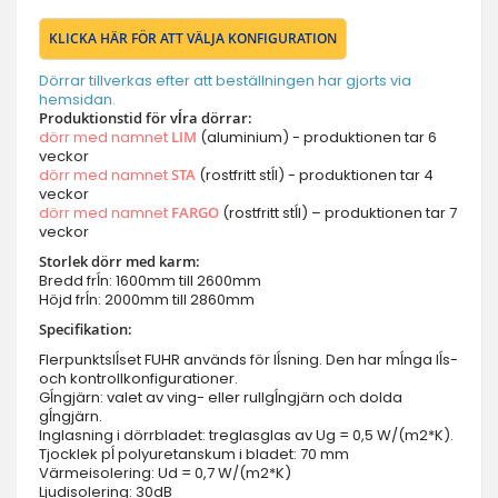
KLICKA HÄR FÖR ATT VÄLJA KONFIGURATION
Dörrar tillverkas efter att beställningen har gjorts via
hemsidan.
Produktionstid för vĺra dörrar:
dörr med namnet
LIM
(aluminium) - produktionen tar 6
veckor
dörr med namnet
STA
(rostfritt stĺl) - produktionen tar 4
veckor
dörr med namnet
FARGO
(rostfritt stĺl) – produktionen tar 7
veckor
Storlek dörr med karm:
Bredd frĺn: 1600mm till 2600mm
Höjd frĺn: 2000mm till 2860mm
Specifikation:
Flerpunktslĺset FUHR används för lĺsning. Den har mĺnga lĺs-
och kontrollkonfigurationer.
Gĺngjärn: valet av ving- eller rullgĺngjärn och dolda
gĺngjärn.
Inglasning i dörrbladet: treglasglas av Ug = 0,5 W/(m2*K).
Tjocklek pĺ polyuretanskum i bladet: 70 mm
Värmeisolering: Ud = 0,7 W/(m2*K)
Ljudisolering: 30dB