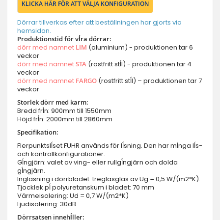
KLICKA HÄR FÖR ATT VÄLJA KONFIGURATION
Dörrar tillverkas efter att beställningen har gjorts via
hemsidan.
Produktionstid för vĺra dörrar:
dörr med namnet
LIM
(aluminium) - produktionen tar 6
veckor
dörr med namnet
STA
(rostfritt stĺl) - produktionen tar 4
veckor
dörr med namnet
FARGO
(rostfritt stĺl) – produktionen tar 7
veckor
Storlek dörr med karm:
Bredd frĺn: 900mm till 1550mm
Höjd frĺn: 2000mm till 2860mm
Specifikation:
Flerpunktslĺset FUHR används för lĺsning. Den har mĺnga lĺs-
och kontrollkonfigurationer.
Gĺngjärn: valet av ving- eller rullgĺngjärn och dolda
gĺngjärn.
Inglasning i dörrbladet: treglasglas av Ug = 0,5 W/(m2*K).
Tjocklek pĺ polyuretanskum i bladet: 70 mm
Värmeisolering: Ud = 0,7 W/(m2*K)
Ljudisolering: 30dB
Dörrsatsen innehĺller: