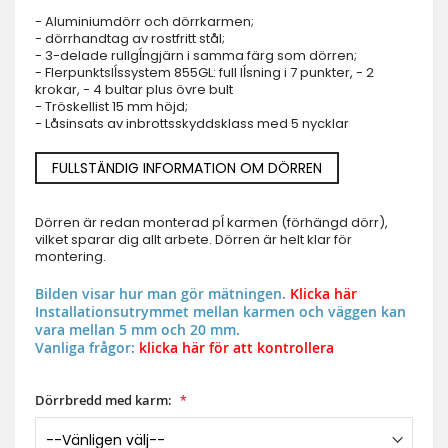
- Aluminiumdörr och dörrkarmen;
- dörrhandtag av rostfritt stål;
- 3-delade rullgĺngjärn i samma färg som dörren;
- Flerpunktslĺssystem 855GL: full lĺsning i 7 punkter, - 2
krokar, - 4 bultar plus övre bult
- Tröskellist 15 mm höjd;
- Låsinsats av inbrottsskyddsklass med 5 nycklar
FULLSTÄNDIG INFORMATION OM DÖRREN
Dörren är redan monterad pĺ karmen (förhängd dörr),
vilket sparar dig allt arbete. Dörren är helt klar för
montering.
Bilden visar hur man gör mätningen.
Klicka här
Installationsutrymmet mellan karmen och väggen kan
vara mellan 5 mm och 20 mm.
Vanliga frågor:
klicka här för att kontrollera
Dörrbredd med karm: