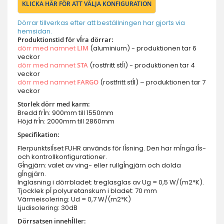
KLICKA HÄR FÖR ATT VÄLJA KONFIGURATION
Dörrar tillverkas efter att beställningen har gjorts via
hemsidan.
Produktionstid för vĺra dörrar:
dörr med namnet
LIM
(aluminium) - produktionen tar 6
veckor
dörr med namnet
STA
(rostfritt stĺl) - produktionen tar 4
veckor
dörr med namnet
FARGO
(rostfritt stĺl) – produktionen tar 7
veckor
Storlek dörr med karm:
Bredd frĺn: 900mm till 1550mm
Höjd frĺn: 2000mm till 2860mm
Specifikation:
Flerpunktslĺset FUHR används för lĺsning. Den har mĺnga lĺs-
och kontrollkonfigurationer.
Gĺngjärn: valet av ving- eller rullgĺngjärn och dolda
gĺngjärn.
Inglasning i dörrbladet: treglasglas av Ug = 0,5 W/(m2*K).
Tjocklek pĺ polyuretanskum i bladet: 70 mm
Värmeisolering: Ud = 0,7 W/(m2*K)
Ljudisolering: 30dB
Dörrsatsen innehĺller: