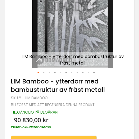
tur av
LIM Bamboo - ytterdörr med bambustruktur av
LI
fräst metall
Hoppa
LIM Bamboo - ytterdörr med
till
bambustruktur av fräst metall
början
av
SKU
LIM BAMBOO
bildgalleriet
BLI FÖRST MED ATT RECENSERA DENNA PRODUKT
TILLGÄNGLIG PÅ BEGÄRAN
90 830,00 kr
Priset inkluderar moms