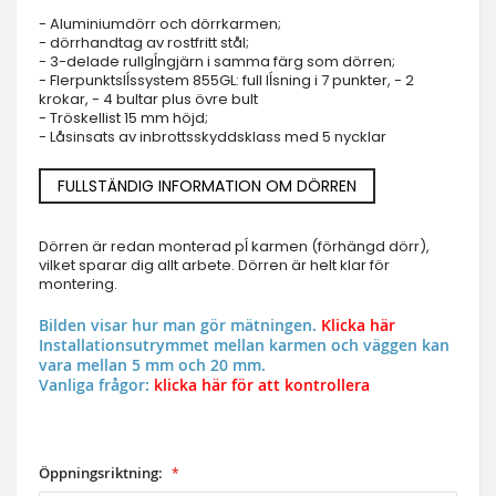
- Aluminiumdörr och dörrkarmen;
- dörrhandtag av rostfritt stål;
- 3-delade rullgĺngjärn i samma färg som dörren;
- Flerpunktslĺssystem 855GL: full lĺsning i 7 punkter, - 2
krokar, - 4 bultar plus övre bult
- Tröskellist 15 mm höjd;
- Låsinsats av inbrottsskyddsklass med 5 nycklar
FULLSTÄNDIG INFORMATION OM DÖRREN
Dörren är redan monterad pĺ karmen (förhängd dörr),
vilket sparar dig allt arbete. Dörren är helt klar för
montering.
Bilden visar hur man gör mätningen.
Klicka här
Installationsutrymmet mellan karmen och väggen kan
vara mellan 5 mm och 20 mm.
Vanliga frågor:
klicka här för att kontrollera
Öppningsriktning: