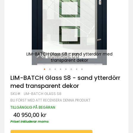
med
LIM-BATCH Glass S8 - sand ytterdörr med
transparent dekor
Hoppa
LIM-BATCH Glass S8 - sand ytterdörr
till
med transparent dekor
början
av
SKU
LIM-BATCH GLASS S8
bildgalleriet
BLI FÖRST MED ATT RECENSERA DENNA PRODUKT
TILLGÄNGLIG PÅ BEGÄRAN
40 950,00 kr
Priset inkluderar moms