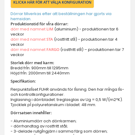
KLICKA HÄR FÖR ATT VÄLJA KONFIGURATION
Dörrar tillverkas efter att beställningen har gjorts via
hemsidan.
Produktionstid för vĺra dörrar:
dörr med namnet
LIM
(aluminium) - produktionen tar 6
veckor
dörr med namnet
STA
(rostfritt stĺl) - produktionen tar 4
veckor
dörr med namnet
FARGO
(rostfritt stĺl) – produktionen tar 7
veckor
Storlek dörr med karm:
Bredd frĺn: 900mm till 1295mm
Höjd frĺn: 2000mm till 2440mm
Specifikation:
Flerpunktslĺset FUHR används för lĺsning. Den har mĺnga lĺs-
och kontrollkonfigurationer.
Inglasning i dörrbladet: treglasglas av Ug = 0,5 W/(m2*K).
Tjocklek pĺ polyuretanskum i bladet: 48 mm.
Dörrsatsen innehĺller:
- Aluminiumdörr och dörrkarmen;
- dörrhandtag av rostfritt stål;
- 3-delade rullgĺngjärn i samma färg som dörren;