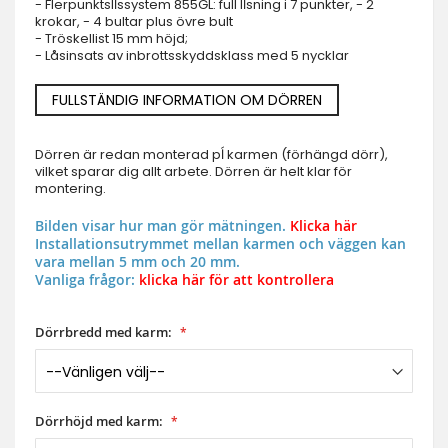
- Flerpunktslĺssystem 855GL: full lĺsning i 7 punkter, - 2
krokar, - 4 bultar plus övre bult
- Tröskellist 15 mm höjd;
- Låsinsats av inbrottsskyddsklass med 5 nycklar
FULLSTÄNDIG INFORMATION OM DÖRREN
Dörren är redan monterad pĺ karmen (förhängd dörr),
vilket sparar dig allt arbete. Dörren är helt klar för
montering.
Bilden visar hur man gör mätningen.
Klicka här
Installationsutrymmet mellan karmen och väggen kan
vara mellan 5 mm och 20 mm.
Vanliga frågor:
klicka här för att kontrollera
Dörrbredd med karm:
Dörrhöjd med karm: