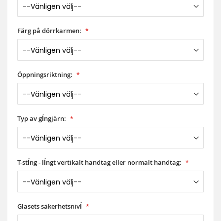
Färg på dörrkarmen:
Öppningsriktning:
Typ av gĺngjärn:
T-stĺng - lĺngt vertikalt handtag eller normalt handtag:
Glasets säkerhetsnivĺ