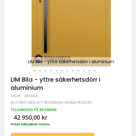
ium
LIM Bila - yttre säkerhetsdörr i aluminium
Hoppa
LIM Bila - yttre säkerhetsdörr i
till
aluminium
början
av
SKU
LIM BILA
bildgalleriet
BLI FÖRST MED ATT RECENSERA DENNA PRODUKT
TILLGÄNGLIG PÅ BEGÄRAN
42 950,00 kr
Priset inkluderar moms