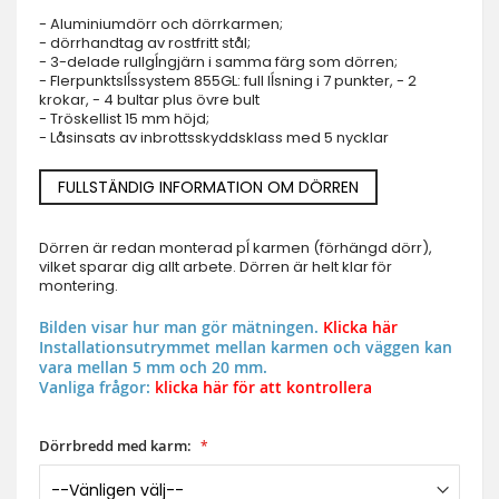
- Aluminiumdörr och dörrkarmen;
- dörrhandtag av rostfritt stål;
- 3-delade rullgĺngjärn i samma färg som dörren;
- Flerpunktslĺssystem 855GL: full lĺsning i 7 punkter, - 2
krokar, - 4 bultar plus övre bult
- Tröskellist 15 mm höjd;
- Låsinsats av inbrottsskyddsklass med 5 nycklar
FULLSTÄNDIG INFORMATION OM DÖRREN
Dörren är redan monterad pĺ karmen (förhängd dörr),
vilket sparar dig allt arbete. Dörren är helt klar för
montering.
Bilden visar hur man gör mätningen.
Klicka här
Installationsutrymmet mellan karmen och väggen kan
vara mellan 5 mm och 20 mm.
Vanliga frågor:
klicka här för att kontrollera
Dörrbredd med karm: