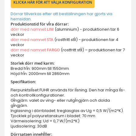
KLICKA HÄR FÖR ATT VÄLJA KONFIGURATION
Dörrar tillverkas efter att beställningen har gjorts via
hemsidan.
Produktionstid för vĺra dörrar:
dörr med namnet
LIM
(aluminium) - produktionen tar 6
veckor
dörr med namnet
STA
(rostfritt stĺl) - produktionen tar 4
veckor
dörr med namnet
FARGO
(rostfritt stĺl) – produktionen tar 7
veckor
Storlek dörr med karm:
Bredd frĺn: 900mm till 1550mm
Höjd frĺn: 2000mm till 2860mm
Specifikation:
Flerpunktslĺset FUHR används för lĺsning. Den har mĺnga lĺs-
och kontrollkonfigurationer.
Gĺngjärn: valet av ving- eller rullgĺngjärn och dolda
gĺngjärn.
Inglasning i dörrbladet: treglasglas av Ug = 0,5 W/(m2*K).
Tjocklek pĺ polyuretanskum i bladet: 70 mm
Värmeisolering: Ud = 0,7 W/(m2*K)
Ljudisolering: 30dB
Dörrsatsen innehĺller: