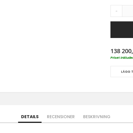
-
138 200,
Priset inklu
LÄGG T
DETAILS
RECENSIONER
BESKRIVNING