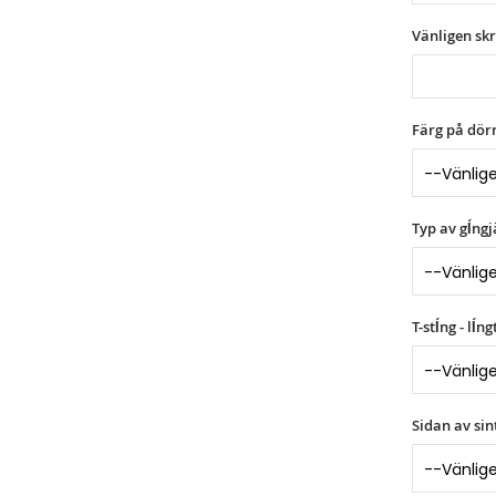
Vänligen sk
Färg på dör
Typ av gĺngj
T-stĺng - lĺ
Sidan av sin