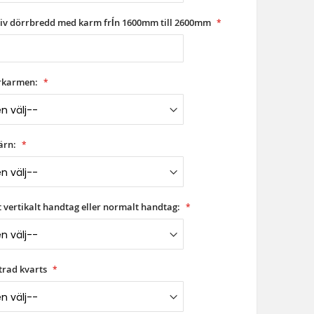
riv dörrbredd med karm frĺn 1600mm till 2600mm
rkarmen:
ärn:
ngt vertikalt handtag eller normalt handtag:
trad kvarts