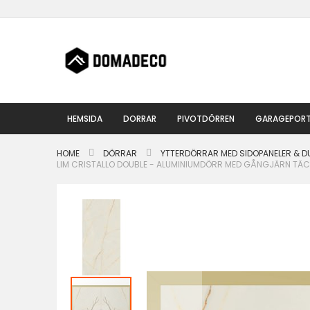
Hoppa
till
innehållet
HEMSIDA
DORRAR
PIVOTDÖRREN
GARAGEPOR
HOME
DÖRRAR
YTTERDÖRRAR MED SIDOPANELER & 
LIM CRISTALLO DOUBLE - ALUMINIUMDÖRR MED GÅNGJÄRN TÄC
Hoppa
till
slutet
av
bildgalleriet