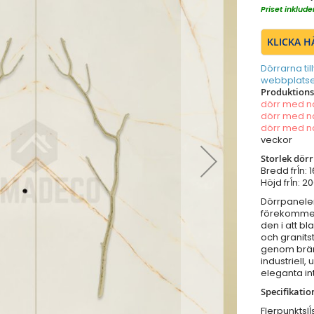
Priset inklu
KLICKA H
Dörrarna til
webbplatse
Produktionst
dörr med 
dörr med 
dörr med 
veckor
Storlek dör
Bredd frĺn:
Höjd frĺn: 
Dörrpaneler
förekommer i
den i att b
och granits
genom bränn
industriell,
eleganta int
Specifikatio
Flerpunktsl