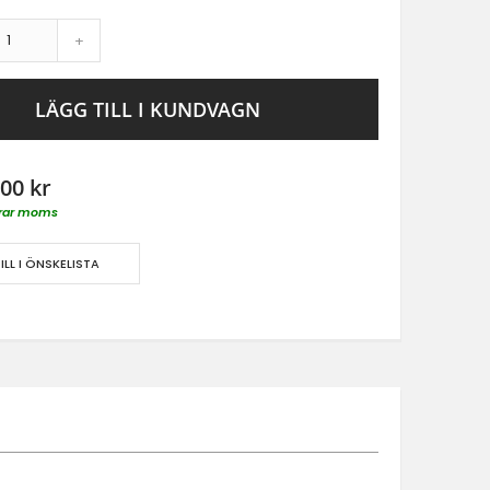
+
LÄGG TILL I KUNDVAGN
00 kr
derar moms
ILL I ÖNSKELISTA