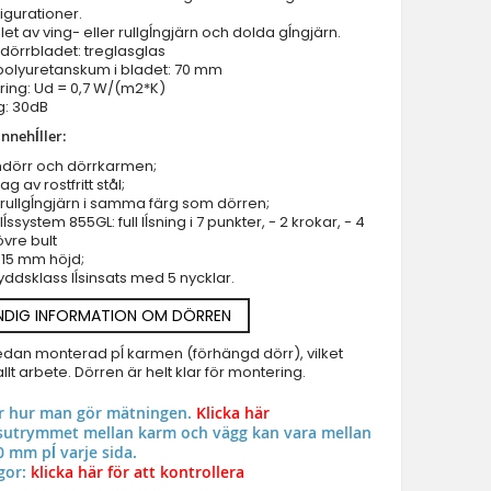
igurationer.
Ytterdörrar - specialerbjudande i lager
let av ving- eller rullgĺngjärn och dolda gĺngjärn.
 dörrbladet: treglasglas
Branddorrar
 polyuretanskum i bladet: 70 mm
Pivothängd ytterdörr
ing: Ud = 0,7 W/(m2*K)
g: 30dB
Glas Pivothängda ytterdörrar
nnehĺller:
Entrédörr i aluminiumglas
LIM Cristallo double - Aluminiumdörr med gångjärn täckt med Cri
mdörr och dörrkarmen;
Aluminium & upvc fönster
kvarts
g av rostfritt stål;
rullgĺngjärn i samma färg som dörren;
lĺssystem 855GL: full lĺsning i 7 punkter, - 2 krokar, - 4
övre bult
t 15 mm höjd;
yddsklass lĺsinsats med 5 nycklar.
NDIG INFORMATION OM DÖRREN
edan monterad pĺ karmen (förhängd dörr), vilket
llt arbete. Dörren är helt klar för montering.
ar hur man gör mätningen.
Klicka här
utrymmet mellan karm och vägg kan vara mellan
0 mm pĺ varje sida.
gor:
klicka här för att kontrollera