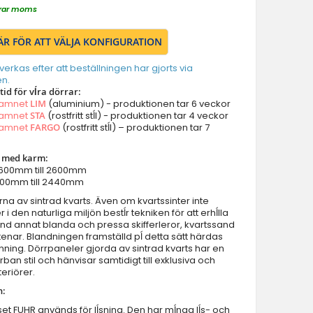
Dörrar med vänster panel
derar moms
Dörrar med höger panel
Dörrar med två panel
ÄR FÖR ATT VÄLJA KONFIGURATION
Dörrar med överljus
lverkas efter att beställningen har gjorts via
Dörrar med vänster sidoljus
n.
id för vĺra dörrar:
Dörrar med höger sidoljus
namnet
LIM
(aluminium) - produktionen tar 6 veckor
Dörrar med vänster sidoljus & överljus
namnet
STA
(rostfritt stĺl) - produktionen tar 4 veckor
namnet
FARGO
(rostfritt stĺl) – produktionen tar 7
Dörrar med höger sidoljus & överljus
Dörrar med vänster & höger sidoljus
r med karm:
Dörrar med vänster höger sidoljus & överljus
 1600mm till 2600mm
2000mm till 2440mm
Parytterdörrar
na av sintrad kvarts. Även om kvartssinter inte
Parytterdörrar med vänster & höger sidoljus
 den naturliga miljön bestĺr tekniken för att erhĺlla
Parytterdörrar med överljus
land annat blanda och pressa skifferleror, kvartssand
tenar. Blandningen framställd pĺ detta sätt härdas
Parytterdörrar med vänster höger sidoljus & överljus
ing. Dörrpaneler gjorda av sintrad kvarts har en
Dörrtillbehör
 urban stil och hänvisar samtidigt till exklusiva och
eriörer.
Balkong/terrassdörrar
n:
Garageportar
ĺset FUHR används för lĺsning. Den har mĺnga lĺs- och
Innerdörrar