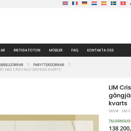
TAR
RIKTIGA FOTON
MÖBLER
FAQ
KONTAKTA OSS
DUBBELDÖRRAR
PARYTTERDÖRRAR
KT MED CRISTALLO SINTRAD KVARTS
LIM Cri
gångjär
kvarts
SKU
LIM 
TILLGÄNGLIG
138 200,