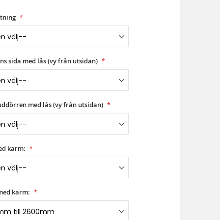
tning
s sida med lås (vy från utsidan)
uddörren med lås (vy från utsidan)
ed karm:
med karm: