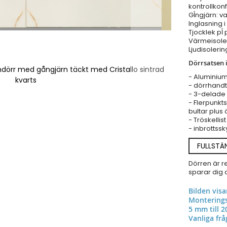
kontrollkonf
Gĺngjärn: va
Inglasning i
Tjocklek pĺ
Värmeisoler
Ljudisolerin
Dörrsatsen i
mdörr med gångjärn täckt med Cristallo sintrad
- Aluminiu
kvarts
- dörrhandta
- 3-delade 
- Flerpunkts
bultar plus 
- Tröskellis
- inbrottssk
FULLSTÄ
Dörren är r
sparar dig a
Bilden vis
Monterings
5 mm till 2
Vanliga frå