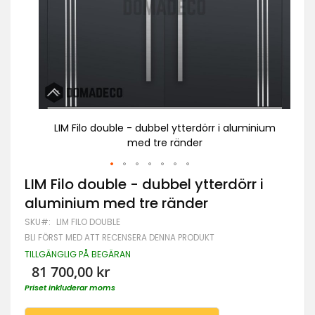
inium
LIM Filo double - dubbel ytterdörr i aluminium
L
med tre ränder
Hoppa
LIM Filo double - dubbel ytterdörr i
till
aluminium med tre ränder
början
av
SKU
LIM FILO DOUBLE
bildgalleriet
BLI FÖRST MED ATT RECENSERA DENNA PRODUKT
TILLGÄNGLIG PÅ BEGÄRAN
81 700,00 kr
Priset inkluderar moms