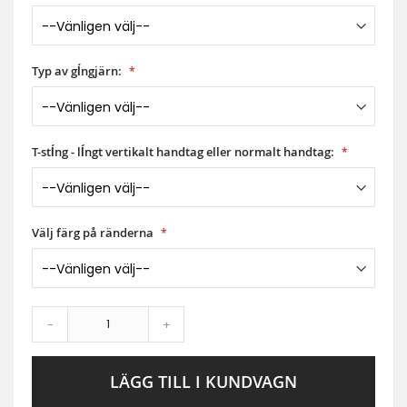
Typ av gĺngjärn:
T-stĺng - lĺngt vertikalt handtag eller normalt handtag:
Välj färg på ränderna
-
+
LÄGG TILL I KUNDVAGN