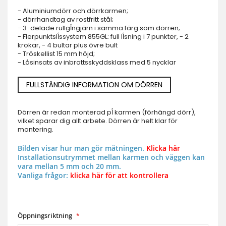
- Aluminiumdörr och dörrkarmen;
- dörrhandtag av rostfritt stål;
- 3-delade rullgĺngjärn i samma färg som dörren;
- Flerpunktslĺssystem 855GL: full lĺsning i 7 punkter, - 2
krokar, - 4 bultar plus övre bult
- Tröskellist 15 mm höjd;
- Låsinsats av inbrottsskyddsklass med 5 nycklar
FULLSTÄNDIG INFORMATION OM DÖRREN
Dörren är redan monterad pĺ karmen (förhängd dörr),
vilket sparar dig allt arbete. Dörren är helt klar för
montering.
Bilden visar hur man gör mätningen.
Klicka här
Installationsutrymmet mellan karmen och väggen kan
vara mellan 5 mm och 20 mm.
Vanliga frågor:
klicka här för att kontrollera
Öppningsriktning