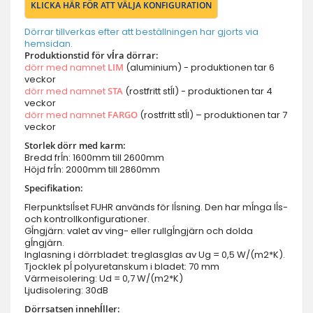
KLICKA HÄR FÖR ATT VÄLJA KONFIGURATION
Dörrar tillverkas efter att beställningen har gjorts via
hemsidan.
Produktionstid för vĺra dörrar:
dörr med namnet
LIM
(aluminium) - produktionen tar 6
veckor
dörr med namnet
STA
(rostfritt stĺl) - produktionen tar 4
veckor
dörr med namnet
FARGO
(rostfritt stĺl) – produktionen tar 7
veckor
Storlek dörr med karm:
Bredd frĺn: 1600mm till 2600mm
Höjd frĺn: 2000mm till 2860mm
Specifikation:
Flerpunktslĺset FUHR används för lĺsning. Den har mĺnga lĺs-
och kontrollkonfigurationer.
Gĺngjärn: valet av ving- eller rullgĺngjärn och dolda
gĺngjärn.
Inglasning i dörrbladet: treglasglas av Ug = 0,5 W/(m2*K).
Tjocklek pĺ polyuretanskum i bladet: 70 mm
Värmeisolering: Ud = 0,7 W/(m2*K)
Ljudisolering: 30dB
Dörrsatsen innehĺller: