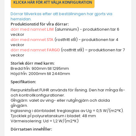
KLICKA HÄR FÖR ATT VÄLJA KONFIGURATION
Dörrar tillverkas efter att beställningen har gjorts via
hemsidan.
Produktionstid för vĺra dörrar:
dörr med namnet
LIM
(aluminium) - produktionen tar 6
veckor
dörr med namnet
STA
(rostfritt stĺl) - produktionen tar 4
veckor
dörr med namnet
FARGO
(rostfritt stĺl) – produktionen tar 7
veckor
Storlek dörr med karm:
Bredd frĺn: 900mm till 1295mm
Höjd frĺn: 2000mm till 2440mm
Specifikation:
Flerpunktslĺset FUHR används för lĺsning. Den har mĺnga lĺs-
och kontrollkonfigurationer.
Gĺngjärn: valet av ving- eller rullgĺngjärn och dolda
gĺngjärn.
Inglasning i dörrbladet: treglasglas av Ug = 0,5 W/(m2*K).
Tjocklek pĺ polyuretanskum i bladet: 48 mm
Värmeisolering: Ud = 1,2 W/(m2*K)
Dörrsatsen innehĺller: