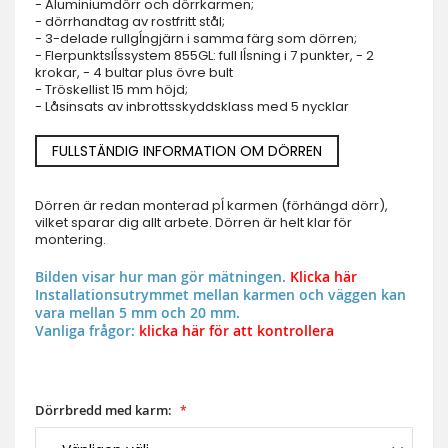
- Aluminiumdörr och dörrkarmen;
- dörrhandtag av rostfritt stål;
- 3-delade rullgĺngjärn i samma färg som dörren;
- Flerpunktslĺssystem 855GL: full lĺsning i 7 punkter, - 2
krokar, - 4 bultar plus övre bult
- Tröskellist 15 mm höjd;
- Låsinsats av inbrottsskyddsklass med 5 nycklar
FULLSTÄNDIG INFORMATION OM DÖRREN
Dörren är redan monterad pĺ karmen (förhängd dörr),
vilket sparar dig allt arbete. Dörren är helt klar för
montering.
Bilden visar hur man gör mätningen.
Klicka här
Installationsutrymmet mellan karmen och väggen kan
vara mellan 5 mm och 20 mm.
Vanliga frågor:
klicka här för att kontrollera
Dörrbredd med karm: