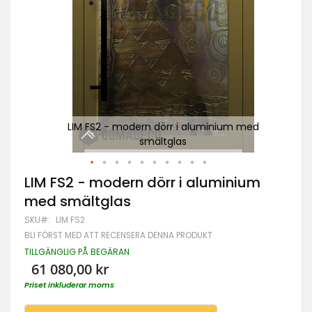
ed
LIM FS2 - modern dörr i aluminium med
smältglas
Hoppa
LIM FS2 - modern dörr i aluminium
till
med smältglas
början
av
SKU
LIM FS2
bildgalleriet
BLI FÖRST MED ATT RECENSERA DENNA PRODUKT
TILLGÄNGLIG PÅ BEGÄRAN
61 080,00 kr
Priset inkluderar moms