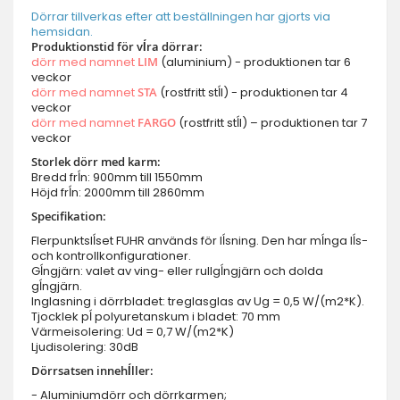
Dörrar tillverkas efter att beställningen har gjorts via
hemsidan.
Produktionstid för vĺra dörrar:
dörr med namnet
LIM
(aluminium) - produktionen tar 6
veckor
dörr med namnet
STA
(rostfritt stĺl) - produktionen tar 4
veckor
dörr med namnet
FARGO
(rostfritt stĺl) – produktionen tar 7
veckor
Storlek dörr med karm:
Bredd frĺn: 900mm till 1550mm
Höjd frĺn: 2000mm till 2860mm
Specifikation:
Flerpunktslĺset FUHR används för lĺsning. Den har mĺnga lĺs-
och kontrollkonfigurationer.
Gĺngjärn: valet av ving- eller rullgĺngjärn och dolda
gĺngjärn.
Inglasning i dörrbladet: treglasglas av Ug = 0,5 W/(m2*K).
Tjocklek pĺ polyuretanskum i bladet: 70 mm
Värmeisolering: Ud = 0,7 W/(m2*K)
Ljudisolering: 30dB
Dörrsatsen innehĺller:
- Aluminiumdörr och dörrkarmen;