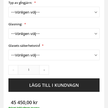
Typ av gĺngjärn:
Glasning:
Glasets säkerhetsnivĺ
-
+
LÄGG TILL I KUNDVAGN
45 450,00 kr
Priset inkluderar moms