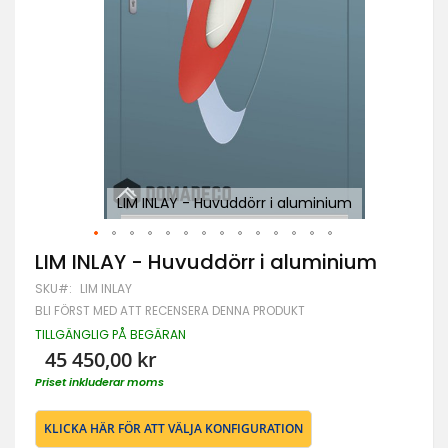
LIM INLAY - Huvuddörr i aluminium
Hoppa
LIM INLAY - Huvuddörr i aluminium
till
SKU
LIM INLAY
början
av
BLI FÖRST MED ATT RECENSERA DENNA PRODUKT
bildgalleriet
TILLGÄNGLIG PÅ BEGÄRAN
45 450,00 kr
Priset inkluderar moms
KLICKA HÄR FÖR ATT VÄLJA KONFIGURATION