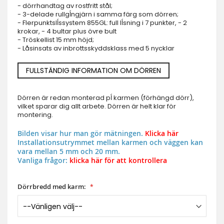
- dörrhandtag av rostfritt stål;
- 3-delade rullgĺngjärn i samma färg som dörren;
- Flerpunktslĺssystem 855GL: full lĺsning i 7 punkter, - 2
krokar, - 4 bultar plus övre bult
- Tröskellist 15 mm höjd;
- Låsinsats av inbrottsskyddsklass med 5 nycklar
FULLSTÄNDIG INFORMATION OM DÖRREN
Dörren är redan monterad pĺ karmen (förhängd dörr),
vilket sparar dig allt arbete. Dörren är helt klar för
montering.
Bilden visar hur man gör mätningen.
Klicka här
Installationsutrymmet mellan karmen och väggen kan
vara mellan 5 mm och 20 mm.
Vanliga frågor:
klicka här för att kontrollera
Dörrbredd med karm: