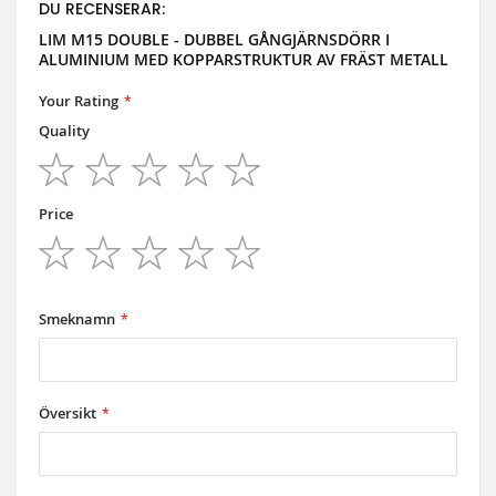
DU RECENSERAR:
LIM M15 DOUBLE - DUBBEL GÅNGJÄRNSDÖRR I
ALUMINIUM MED KOPPARSTRUKTUR AV FRÄST METALL
Your Rating
Quality
1
2
3
4
5
star
stars
stars
stars
stars
Price
1
2
3
4
5
star
stars
stars
stars
stars
Smeknamn
Översikt