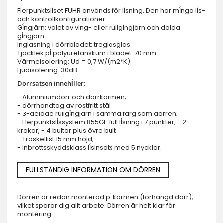
Flerpunktslĺset FUHR används för lĺsning. Den har mĺnga lĺs-
och kontrollkonfigurationer.
Gĺngjärn: valet av ving- eller rullgĺngjärn och dolda
gĺngjärn.
Inglasning i dörrbladet: treglasglas
Tjocklek pĺ polyuretanskum i bladet: 70 mm
Värmeisolering: Ud = 0,7 W/(m2*K)
Ljudisolering: 30dB
Dörrsatsen innehĺller:
- Aluminiumdörr och dörrkarmen;
- dörrhandtag av rostfritt stål;
- 3-delade rullgĺngjärn i samma färg som dörren;
- Flerpunktslĺssystem 855GL: full lĺsning i 7 punkter, - 2
krokar, - 4 bultar plus övre bult
- Tröskellist 15 mm höjd;
- inbrottsskyddsklass lĺsinsats med 5 nycklar.
FULLSTÄNDIG INFORMATION OM DÖRREN
Dörren är redan monterad pĺ karmen (förhängd dörr),
vilket sparar dig allt arbete. Dörren är helt klar för
montering.