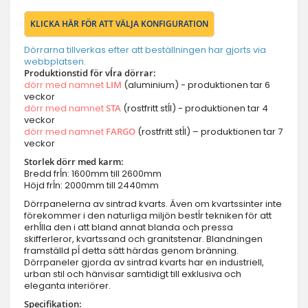
KLICKA HÄR FÖR ATT VÄLJA KONFIGURATION
Dörrarna tillverkas efter att beställningen har gjorts via
webbplatsen.
Produktionstid för vĺra dörrar:
dörr med namnet
LIM
(aluminium) - produktionen tar 6
veckor
dörr med namnet
STA
(rostfritt stĺl) - produktionen tar 4
veckor
dörr med namnet
FARGO
(rostfritt stĺl) – produktionen tar 7
veckor
Storlek dörr med karm:
Bredd frĺn: 1600mm till 2600mm
Höjd frĺn: 2000mm till 2440mm
Dörrpanelerna av sintrad kvarts. Även om kvartssinter inte
förekommer i den naturliga miljön bestĺr tekniken för att
erhĺlla den i att bland annat blanda och pressa
skifferleror, kvartssand och granitstenar. Blandningen
framställd pĺ detta sätt härdas genom bränning.
Dörrpaneler gjorda av sintrad kvarts har en industriell,
urban stil och hänvisar samtidigt till exklusiva och
eleganta interiörer.
Specifikation: