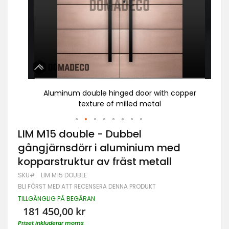
 i
Aluminum double hinged door with copper
etall
texture of milled metal
al
Hoppa
LIM M15 double - Dubbel
till
gångjärnsdörr i aluminium med
början
av
kopparstruktur av fräst metall
bildgalleriet
SKU
LIM M15 DOUBLE
BLI FÖRST MED ATT RECENSERA DENNA PRODUKT
TILLGÄNGLIG PÅ BEGÄRAN
181 450,00 kr
Priset inkluderar moms