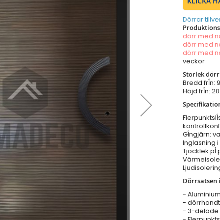
KLICKA H
Dörrar tillv
Produktionst
dörr med 
dörr med 
dörr med 
veckor
Storlek dör
Bredd frĺn:
Höjd frĺn: 
Specifikatio
Flerpunktsl
kontrollkonf
Gĺngjärn: va
Inglasning 
Tjocklek pĺ
Värmeisoler
Ljudisolerin
Dörrsatsen i
- Aluminiu
- dörrhandta
- 3-delade 
- Flerpunkts