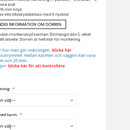
övre bult
Ytterdörrar - specialerbjudande i lager
t 15 mm höjd;
 av inbrottsskyddsklass med 5 nycklar
Branddorrar
Pivothängd ytterdörr
NDIG INFORMATION OM DÖRREN
Glas Pivothängda ytterdörrar
edan monterad pĺ karmen (förhängd dörr), vilket
Entrédörr i aluminiumglas
llt arbete. Dörren är helt klar för montering.
LIM M16 - gångjärnsdörr i aluminium med textur av fräst 
Aluminium & upvc fönster
ar hur man gör mätningen.
Klicka här
onsutrymmet mellan karmen och väggen kan vara
mm och 20 mm.
gor:
klicka här för att kontrollera
tning:
med karm: