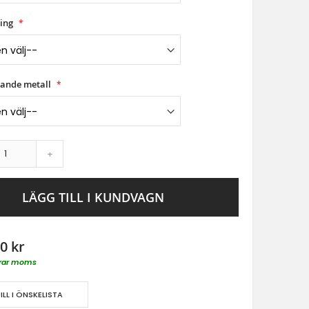
ing
tande metall
+
LÄGG TILL I KUNDVAGN
0 kr
derar moms
ILL I ÖNSKELISTA