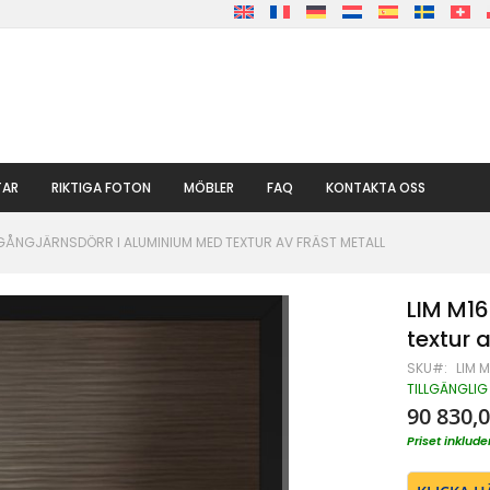
TAR
RIKTIGA FOTON
MÖBLER
FAQ
KONTAKTA OSS
 GÅNGJÄRNSDÖRR I ALUMINIUM MED TEXTUR AV FRÄST METALL
LIM M16
textur 
SKU
LIM M
TILLGÄNGLIG
90 830,0
Priset inklu