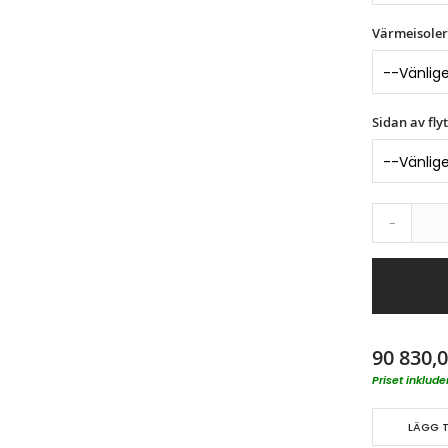
Värmeisoler
Sidan av fly
-
90 830,0
Priset inklu
LÄGG T