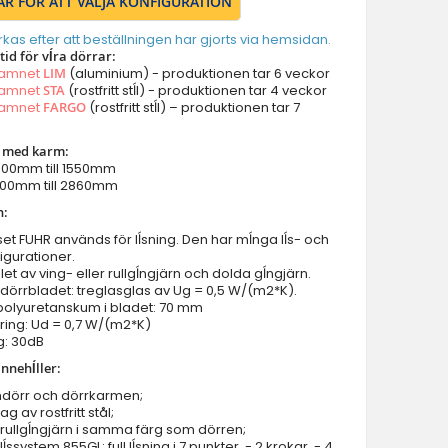
ÄR FÖR ATT VÄLJA KONFIGURATION
Dörrar med vänster panel
Dörrar med höger panel
erkas efter att beställningen har gjorts via hemsidan.
id för vĺra dörrar:
Dörrar med två panel
namnet
LIM
(aluminium) - produktionen tar 6 veckor
Dörrar med överljus
namnet
STA
(rostfritt stĺl) - produktionen tar 4 veckor
namnet
FARGO
(rostfritt stĺl) – produktionen tar 7
Dörrar med vänster sidoljus
Dörrar med höger sidoljus
r med karm:
Dörrar med vänster sidoljus & överljus
 900mm till 1550mm
2000mm till 2860mm
Dörrar med höger sidoljus & överljus
n:
Dörrar med vänster & höger sidoljus
ĺset FUHR används för lĺsning. Den har mĺnga lĺs- och
Dörrar med vänster höger sidoljus & överljus
igurationer.
Parytterdörrar
let av ving- eller rullgĺngjärn och dolda gĺngjärn.
i dörrbladet: treglasglas av Ug = 0,5 W/(m2*K).
Parytterdörrar med vänster & höger sidoljus
 polyuretanskum i bladet: 70 mm
Parytterdörrar med överljus
ing: Ud = 0,7 W/(m2*K)
g: 30dB
Parytterdörrar med vänster höger sidoljus & överljus
nnehĺller:
Dörrtillbehör
mdörr och dörrkarmen;
Balkong/terrassdörrar
g av rostfritt stål;
Garageportar
rullgĺngjärn i samma färg som dörren;
lĺssystem 855GL: full lĺsning i 7 punkter, - 2 krokar, - 4
Innerdörrar