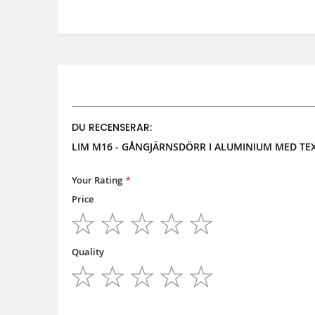
DU RECENSERAR:
LIM M16 - GÅNGJÄRNSDÖRR I ALUMINIUM MED TE
Your Rating
Price
1
2
3
4
5
star
stars
stars
stars
stars
Quality
1
2
3
4
5
star
stars
stars
stars
stars