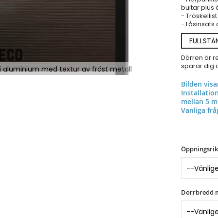
bultar plus 
- Tröskellis
- Låsinsats
FULLSTÄ
Dörren är r
sparar dig a
 i aluminium med textur av fräst metall
Bilden vis
Installati
mellan 5 
Vanliga frå
Öppningsrik
Dörrbredd 