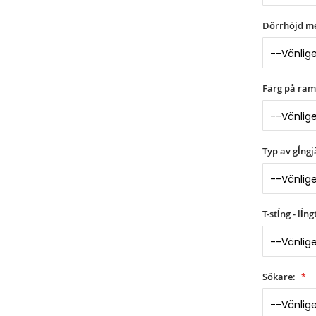
Dörrhöjd m
Färg på ram
Typ av gĺngj
T-stĺng - lĺ
Sökare: