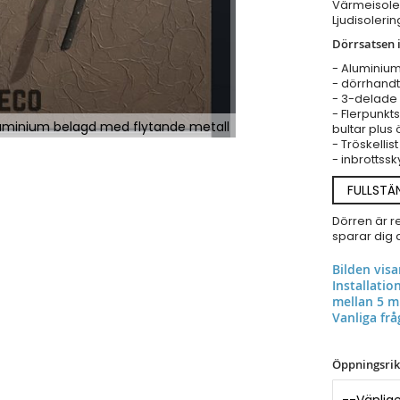
Värmeisoler
Ljudisolerin
Dörrsatsen i
- Aluminiu
- dörrhandta
- 3-delade 
- Flerpunkts
aluminium belagd med flytande metall
bultar plus 
- Tröskellis
- inbrottssk
FULLSTÄ
Dörren är r
sparar dig a
Bilden vis
Installati
mellan 5 m
Vanliga frå
Öppningsrik