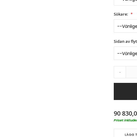
Sökare:
Sidan av fly
-
90 830,0
Priset inklu
LÄGG T