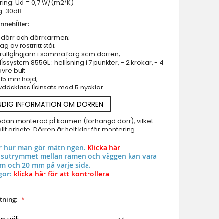
ing: Ud = 0,7 W/(m2*K)
g: 30dB
Ytterdörrar - specialerbjudande i lager
nnehĺller:
Branddorrar
mdörr och dörrkarmen;
Pivothängd ytterdörr
g av rostfritt stål;
Glas Pivothängda ytterdörrar
rullgĺngjärn i samma färg som dörren;
lĺssystem 855GL : hellĺsning i 7 punkter, - 2 krokar, - 4
Entrédörr i aluminiumglas
LIM M2 - Ytterdörr i aluminium belagd med flytande me
övre bult
Aluminium & upvc fönster
t 15 mm höjd;
yddsklass lĺsinsats med 5 nycklar.
NDIG INFORMATION OM DÖRREN
edan monterad pĺ karmen (förhängd dörr), vilket
llt arbete. Dörren är helt klar för montering.
ar hur man gör mätningen.
Klicka här
onsutrymmet mellan ramen och väggen kan vara
m och 20 mm på varje sida.
gor:
klicka här för att kontrollera
tning: