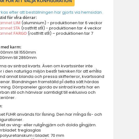
ÄR FÖR ATT VÄLJA KONFIGURATION
Dörrar med vänster panel
Dörrar med höger panel
erkas efter att beställningen har gjorts via hemsidan.
stid för vĺra dörrar:
Dörrar med två panel
namnet
LIM
(aluminium) - produktionen tar 6 veckor
Dörrar med överljus
namnet
STA
(rostfritt stĺl) - produktionen tar 4 veckor
namnet
FARGO
(rostfritt stĺl) – produktionen tar 7
Dörrar med vänster sidoljus
Dörrar med höger sidoljus
r med karm:
Dörrar med vänster sidoljus & överljus
 900mm till 1550mm
2000mm till 2860mm
Dörrar med höger sidoljus & överljus
na av sintrad kvarts. Även om kvartssinter inte
Dörrar med vänster & höger sidoljus
 den naturliga miljön bestĺr tekniken för att erhĺlla
Dörrar med vänster höger sidoljus & överljus
land annat blanda och pressa skifferleror, kvartssand
tenar. Blandningen framställd pĺ detta sätt härdas
Parytterdörrar
ing. Dörrpaneler gjorda av sintrad kvarts har en
Parytterdörrar med vänster & höger sidoljus
 urban stil och hänvisar samtidigt till exklusiva och
eriörer.
Parytterdörrar med överljus
n:
Parytterdörrar med vänster höger sidoljus & överljus
ĺset FUHR används för lĺsning. Den har mĺnga lĺs- och
Dörrtillbehör
igurationer.
Balkong/terrassdörrar
let av ving- eller rullgĺngjärn och dolda gĺngjärn.
rrbladet: treglasglas
Garageportar
 polyuretanskum i bladet: 70 mm
Innerdörrar