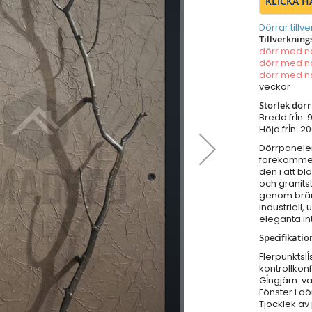
KLICKA H
Dörrar tillv
Tillverkning
dörr med 
dörr med 
dörr med 
veckor
Storlek dör
Bredd frĺn:
Höjd frĺn: 
Dörrpaneler
förekommer i
den i att b
och granits
genom bränn
industriell,
eleganta int
Specifikatio
Flerpunktsl
kontrollkonf
Gĺngjärn: va
Fönster i dö
Tjocklek av