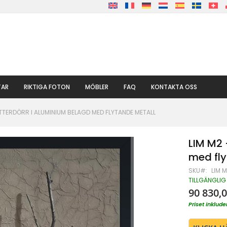
TAR
RIKTIGA FOTON
MÖBLER
FAQ
KONTAKTA OSS
YTTERDÖRR I ALUMINIUM BELAGD MED FLYTANDE METALL
LIM M2 
med fly
SKU
LIM 
TILLGÄNGLIG
90 830,0
Priset inklu