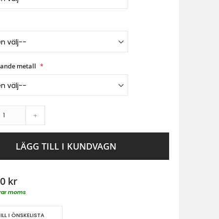
tande metall
+
LÄGG TILL I KUNDVAGN
0 kr
derar moms
ILL I ÖNSKELISTA