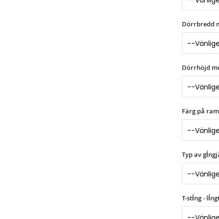
Dörrbredd 
Dörrhöjd m
Färg på ram
Typ av gĺngj
T-stĺng - lĺ