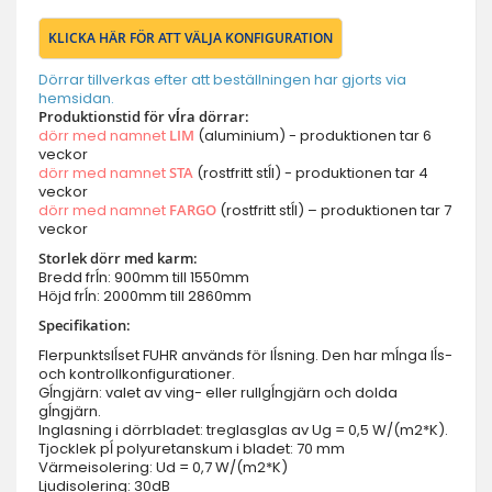
KLICKA HÄR FÖR ATT VÄLJA KONFIGURATION
Dörrar tillverkas efter att beställningen har gjorts via
hemsidan.
Produktionstid för vĺra dörrar:
dörr med namnet
LIM
(aluminium) - produktionen tar 6
veckor
dörr med namnet
STA
(rostfritt stĺl) - produktionen tar 4
veckor
dörr med namnet
FARGO
(rostfritt stĺl) – produktionen tar 7
veckor
Storlek dörr med karm:
Bredd frĺn: 900mm till 1550mm
Höjd frĺn: 2000mm till 2860mm
Specifikation:
Flerpunktslĺset FUHR används för lĺsning. Den har mĺnga lĺs-
och kontrollkonfigurationer.
Gĺngjärn: valet av ving- eller rullgĺngjärn och dolda
gĺngjärn.
Inglasning i dörrbladet: treglasglas av Ug = 0,5 W/(m2*K).
Tjocklek pĺ polyuretanskum i bladet: 70 mm
Värmeisolering: Ud = 0,7 W/(m2*K)
Ljudisolering: 30dB