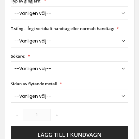
Typ av gĺngjärn:
T-stĺng - lĺngt vertikalt handtag eller normalt handtag:
Sökare:
Sidan av flytande metall
-
+
LÄGG TILL I KUNDVAGN