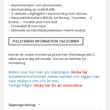
- Aluminiumdörr och dörrkarmen;
- dörrhandtag av rostfritt stål;
- 3-delade rullgĺngjärn i samma färg som dörren;
- Flerpunktslĺssystem 855GL: full lĺsning i 7 punkter, - 2
krokar, - 4 bultar plus övre bult
- Tröskellist 15 mm höjd;
- Låsinsats av inbrottsskyddsklass med 5 nycklar
FULLSTÄNDIG INFORMATION OM DÖRREN
Dörren är redan monterad pĺ karmen (förhängd dörr),
vilket sparar dig allt arbete. Dörren är helt klar för
montering.
Bilden visar hur man gör mätningen.
Klicka här
Installationsutrymmet mellan karmen och väggen kan
vara mellan 5 mm och 20 mm.
Vanliga frågor:
klicka här för att kontrollera
Öppningsriktning: