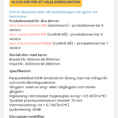
KLICKA HÄR FÖR ATT VÄLJA KONFIGURATION
Dörrar tillverkas efter att beställningen har gjorts via
hemsidan.
Produktionstid för vĺra dörrar:
dörr med namnet
LIM
(aluminium) - produktionen tar 6
veckor
dörr med namnet
STA
(rostfritt stĺl) - produktionen tar 4
veckor
dörr med namnet
FARGO
(rostfritt stĺl) – produktionen tar 7
veckor
Storlek dörr med karm:
Bredd frĺn: 900mm till 1550mm
Höjd frĺn: 2000mm till 2860mm
Specifikation:
Flerpunktslĺset FUHR används för lĺsning. Den har mĺnga lĺs-
och kontrollkonfigurationer.
Gĺngjärn: valet av ving- eller rullgĺngjärn och dolda
gĺngjärn.
Inglasning i dörrbladet: treglasglas av Ug = 0,5 W/(m2*K).
Tjocklek pĺ polyuretanskum i bladet: 70 mm
Värmeisolering: Ud = 0,7 W/(m2*K)
Ljudisolering: 30dB
Dörrsatsen innehĺller: