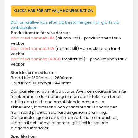
KLICKA HÄR FÖR ATT VÄLJA KONFIGURATION
Dörrarna tillverkas efter att beställningen har gjorts via
webbplatsen.
Produktionstid för vĺra dörrar:
dörr med namnet
LIM
(aluminium) - produktionen tar 6
veckor
dörr med namnet
STA
(rostfritt stĺl) - produktionen tar 4
veckor
dörr med namnet
FARGO
(rostfritt stĺl) – produktionen tar 7
veckor
Storlek dörr med karm:
Bredd frĺn: 1600mm till 2600mm
Höjd frĺn: 2000mm till 2440mm
Dörrpanelerna av sintrad kvarts. Även om kvartssinter inte
förekommer i den naturliga miljön bestĺr tekniken för att
erhĺlla den i att bland annat blanda och pressa
skifferleror, kvartssand och granitstenar. Blandningen
framställd pĺ detta sätt härdas genom bränning.
Dörrpaneler gjorda av sintrad kvarts har en industriell,
urban stil och hänvisar samtidigt till exklusiva och
eleganta interiörer.
Specifikation: