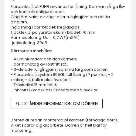
Flerpunktslĺset FUHR används för lĺsning. Den har mĺnga lĺs-
och kontrollkonfigurationer.
Gĺngjärn: valet av ving- eller rullgĺngjärn och dolda
gĺngjärn.
Inglasning i dörrbladet: treglasglas
Tjocklek pĺ polyuretanskum i bladet: 70 mm
Värmeisolering: Ud = 0,7 W/(m2*K)
Ljudisolering: 30dB
Dörrsatsen innehĺller:
- Aluminiumdörr och dörrkarmen;
- dörrhandtag av rostfritt stål;
- 3-delade rullgĺngjärn i samma färg som dörren;
- Flerpunktslĺssystem 855GL: full lĺsning i 7 punkter, - 2
krokar, - 4 bultar plus övre bult
- Tröskellist 15 mm höjd;
- inbrottsskyddsklass lĺsinsats med 5 nycklar.
FULLSTÄNDIG INFORMATION OM DÖRREN
Dörren är redan monterad pĺ karmen (förhängd dörr),
vilket sparar dig allt arbete. Dörren är helt klar för
montering.