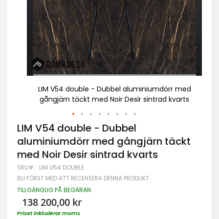
 med
LIM V54 double - Dubbel aluminiumdörr med
L
arts
gångjärn täckt med Noir Desir sintrad kvarts
g
Hoppa
LIM V54 double - Dubbel
till
aluminiumdörr med gångjärn täckt
början
av
med Noir Desir sintrad kvarts
bildgalleriet
SKU
LIM V54 DOUBLE
BLI FÖRST MED ATT RECENSERA DENNA PRODUKT
TILLGÄNGLIG PÅ BEGÄRAN
138 200,00 kr
Priset inkluderar moms