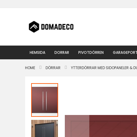
Hoppa
till
innehållet
HEMSIDA
DORRAR
PIVOTDÖRREN
GARAGEPOR
HOME
DÖRRAR
YTTERDÖRRAR MED SIDOPANELER & 
Hoppa
till
slutet
av
bildgalleriet