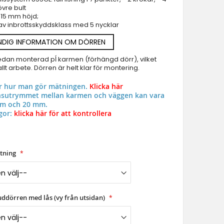
övre bult
Ytterdörrar - specialerbjudande i lager
t 15 mm höjd;
 av inbrottsskyddsklass med 5 nycklar
Branddorrar
Pivothängd ytterdörr
NDIG INFORMATION OM DÖRREN
Glas Pivothängda ytterdörrar
edan monterad pĺ karmen (förhängd dörr), vilket
Entrédörr i aluminiumglas
llt arbete. Dörren är helt klar för montering.
LIM v59 double - Dubbel fransk ytterdörr i aluminium fö
Aluminium & upvc fönster
ar hur man gör mätningen.
Klicka här
onsutrymmet mellan karmen och väggen kan vara
mm och 20 mm.
gor:
klicka här för att kontrollera
tning
uddörren med lås (vy från utsidan)