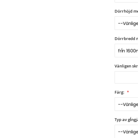
Dörrhöjd m
Dörrbredd 
Vänligen sk
Färg:
Typ av gĺngj