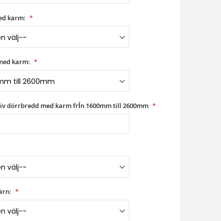
ed karm:
med karm:
riv dörrbredd med karm frĺn 1600mm till 2600mm
ärn: