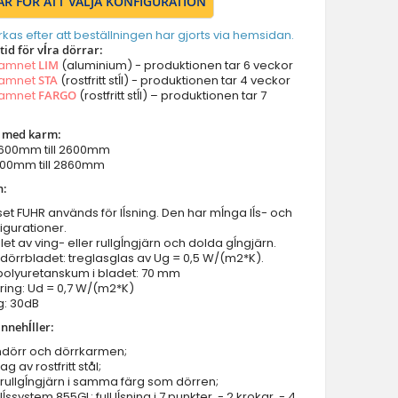
ÄR FÖR ATT VÄLJA KONFIGURATION
Dörrar med vänster panel
Dörrar med höger panel
erkas efter att beställningen har gjorts via hemsidan.
id för vĺra dörrar:
Dörrar med två panel
namnet
LIM
(aluminium) - produktionen tar 6 veckor
Dörrar med överljus
namnet
STA
(rostfritt stĺl) - produktionen tar 4 veckor
namnet
FARGO
(rostfritt stĺl) – produktionen tar 7
Dörrar med vänster sidoljus
Dörrar med höger sidoljus
r med karm:
Dörrar med vänster sidoljus & överljus
 1600mm till 2600mm
2000mm till 2860mm
Dörrar med höger sidoljus & överljus
n:
Dörrar med vänster & höger sidoljus
ĺset FUHR används för lĺsning. Den har mĺnga lĺs- och
Dörrar med vänster höger sidoljus & överljus
igurationer.
Parytterdörrar
let av ving- eller rullgĺngjärn och dolda gĺngjärn.
i dörrbladet: treglasglas av Ug = 0,5 W/(m2*K).
Parytterdörrar med vänster & höger sidoljus
 polyuretanskum i bladet: 70 mm
Parytterdörrar med överljus
ing: Ud = 0,7 W/(m2*K)
g: 30dB
Parytterdörrar med vänster höger sidoljus & överljus
nnehĺller:
Dörrtillbehör
mdörr och dörrkarmen;
Balkong/terrassdörrar
g av rostfritt stål;
Garageportar
rullgĺngjärn i samma färg som dörren;
lĺssystem 855GL: full lĺsning i 7 punkter, - 2 krokar, - 4
Innerdörrar