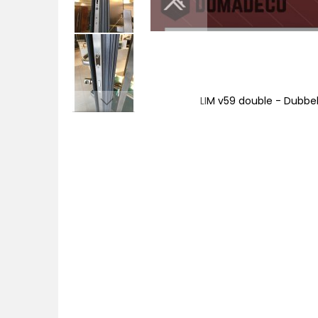
förhängd
LIM v59 double - Dubbel
Hoppa
till
början
av
bildgalleriet