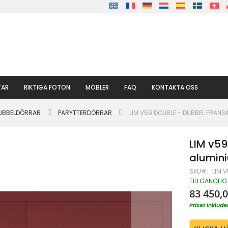
TAR
RIKTIGA FOTON
MÖBLER
FAQ
KONTAKTA OSS
DUBBELDÖRRAR
PARYTTERDÖRRAR
LIM V59 DOUBLE - DUBBEL FRANS
LIM v59
alumin
SKU
LIM 
TILLGÄNGLIG
83 450,0
Priset inklu