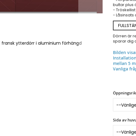
bultar plus 
- Tröskellis
- Låsinsats
FULLSTÄ
Dörren är r
sparar dig a
 fransk ytterdörr i aluminium förhängd
Bilden vis
Installati
mellan 5 
Vanliga frå
Öppningsrik
Sida av huv