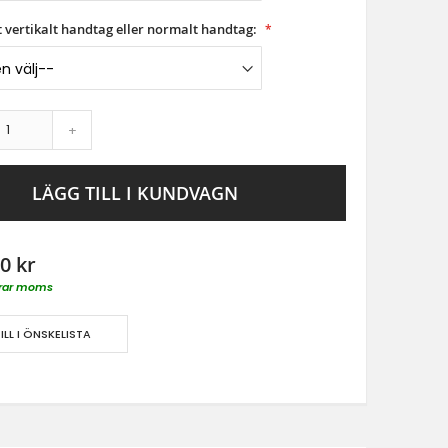
ngt vertikalt handtag eller normalt handtag:
+
LÄGG TILL I KUNDVAGN
0 kr
derar moms
ILL I ÖNSKELISTA