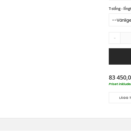
T-stĺng - lĺ
-
83 450,0
Priset inklu
LÄGG T