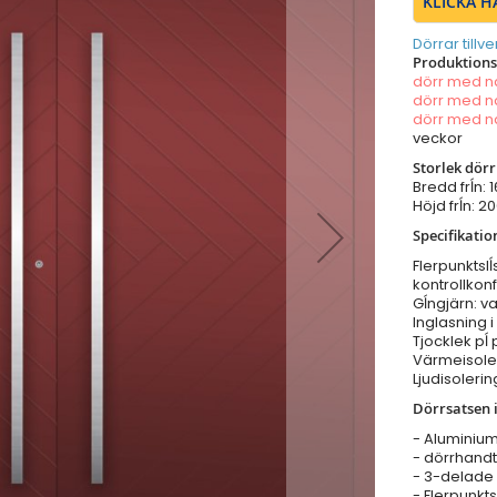
KLICKA H
Dörrar tillv
Produktionst
dörr med 
dörr med 
dörr med 
veckor
Storlek dör
Bredd frĺn:
Höjd frĺn: 
Specifikatio
Flerpunktsl
kontrollkonf
Gĺngjärn: va
Inglasning 
Tjocklek pĺ
Värmeisoler
Ljudisolerin
Dörrsatsen i
- Aluminiu
- dörrhandta
- 3-delade 
- Flerpunkts