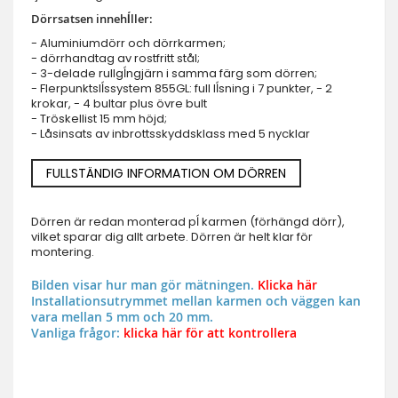
Dörrsatsen innehĺller:
- Aluminiumdörr och dörrkarmen;
- dörrhandtag av rostfritt stål;
- 3-delade rullgĺngjärn i samma färg som dörren;
- Flerpunktslĺssystem 855GL: full lĺsning i 7 punkter, - 2
krokar, - 4 bultar plus övre bult
- Tröskellist 15 mm höjd;
- Låsinsats av inbrottsskyddsklass med 5 nycklar
FULLSTÄNDIG INFORMATION OM DÖRREN
Dörren är redan monterad pĺ karmen (förhängd dörr),
vilket sparar dig allt arbete. Dörren är helt klar för
montering.
Bilden visar hur man gör mätningen.
Klicka här
Installationsutrymmet mellan karmen och väggen kan
vara mellan 5 mm och 20 mm.
Vanliga frågor:
klicka här för att kontrollera