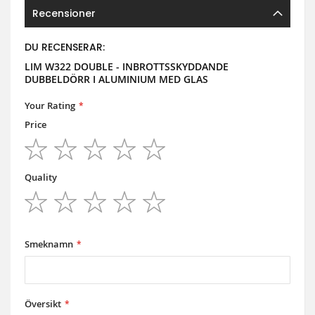
Recensioner
DU RECENSERAR:
LIM W322 DOUBLE - INBROTTSSKYDDANDE
DUBBELDÖRR I ALUMINIUM MED GLAS
Your Rating
Price
1
2
3
4
5
star
stars
stars
stars
stars
Quality
1
2
3
4
5
star
stars
stars
stars
stars
Smeknamn
Översikt