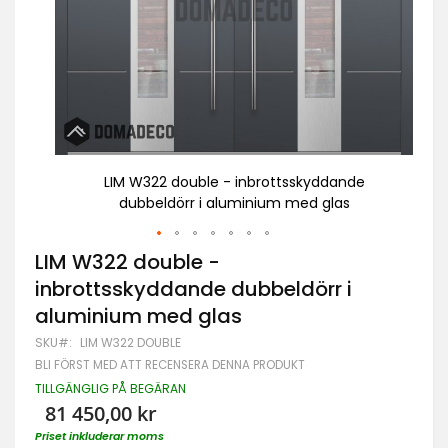
e
LIM W322 double - inbrottsskyddande
dubbeldörr i aluminium med glas
Hoppa
LIM W322 double -
till
inbrottsskyddande dubbeldörr i
början
av
aluminium med glas
bildgalleriet
SKU
LIM W322 DOUBLE
BLI FÖRST MED ATT RECENSERA DENNA PRODUKT
TILLGÄNGLIG PÅ BEGÄRAN
81 450,00 kr
Priset inkluderar moms