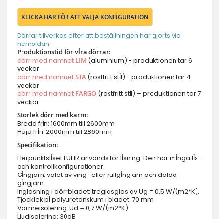
KLICKA HÄR FÖR ATT VÄLJA KONFIGURATION
Dörrar tillverkas efter att beställningen har gjorts via
hemsidan.
Produktionstid för vĺra dörrar:
dörr med namnet
LIM
(aluminium) - produktionen tar 6
veckor
dörr med namnet
STA
(rostfritt stĺl) - produktionen tar 4
veckor
dörr med namnet
FARGO
(rostfritt stĺl) – produktionen tar 7
veckor
Storlek dörr med karm:
Bredd frĺn: 1600mm till 2600mm
Höjd frĺn: 2000mm till 2860mm
Specifikation:
Flerpunktslĺset FUHR används för lĺsning. Den har mĺnga lĺs-
och kontrollkonfigurationer.
Gĺngjärn: valet av ving- eller rullgĺngjärn och dolda
gĺngjärn.
Inglasning i dörrbladet: treglasglas av Ug = 0,5 W/(m2*K).
Tjocklek pĺ polyuretanskum i bladet: 70 mm
Värmeisolering: Ud = 0,7 W/(m2*K)
Ljudisolering: 30dB