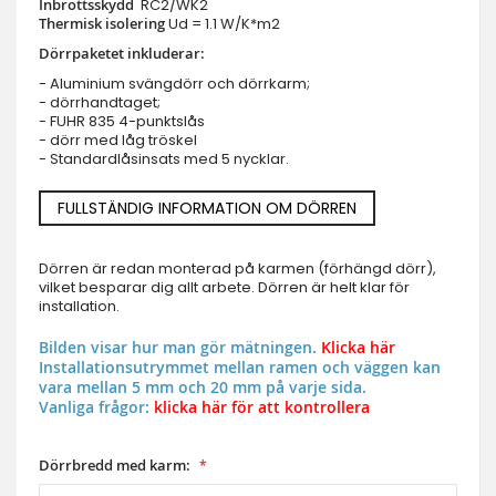
Inbrottsskydd
RC2/WK2
Thermisk isolering
Ud = 1.1 W/K*m2
Dörrpaketet inkluderar:
- Aluminium svängdörr och dörrkarm;
- dörrhandtaget;
- FUHR 835 4-punktslås
- dörr med låg tröskel
- Standardlåsinsats med 5 nycklar.
FULLSTÄNDIG INFORMATION OM DÖRREN
Dörren är redan monterad på karmen (förhängd dörr),
vilket besparar dig allt arbete. Dörren är helt klar för
installation.
Bilden visar hur man gör mätningen.
Klicka här
Installationsutrymmet mellan ramen och väggen kan
vara mellan 5 mm och 20 mm på varje sida.
Vanliga frågor:
klicka här för att kontrollera
Dörrbredd med karm: