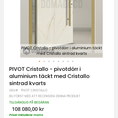
täckt
PIVOT Cristallo - pivotdörr i aluminium täckt
P
med Cristallo sintrad kvarts
Hoppa
PIVOT Cristallo - pivotdörr i
till
aluminium täckt med Cristallo
början
av
sintrad kvarts
bildgalleriet
SKU
PIVOT CRISTALLO
BLI FÖRST MED ATT RECENSERA DENNA PRODUKT
TILLGÄNGLIG PÅ BEGÄRAN
108 080,00 kr
Priset inkluderar moms