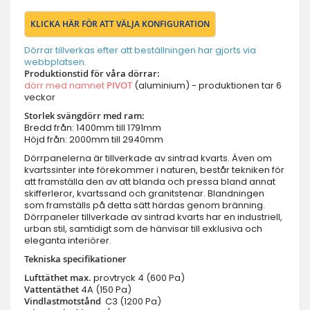
KLICKA HÄR FÖR ATT VÄLJA KONFIGURATION
Dörrar tillverkas efter att beställningen har gjorts via
webbplatsen.
Produktionstid för våra dörrar:
dörr med namnet
PIVOT
(aluminium) - produktionen tar 6
veckor
Storlek svängdörr med ram:
Bredd från: 1400mm till 1791mm
Höjd från: 2000mm till 2940mm
Dörrpanelerna är tillverkade av sintrad kvarts. Även om
kvartssinter inte förekommer i naturen, består tekniken för
att framställa den av att blanda och pressa bland annat
skifferleror, kvartssand och granitstenar. Blandningen
som framställs på detta sätt härdas genom bränning.
Dörrpaneler tillverkade av sintrad kvarts har en industriell,
urban stil, samtidigt som de hänvisar till exklusiva och
eleganta interiörer.
Tekniska specifikationer
Lufttäthet max.
provtryck
4 (600 Pa)
Vattentäthet
4A (150 Pa)
Vindlastmotstånd
C3 (1200 Pa)