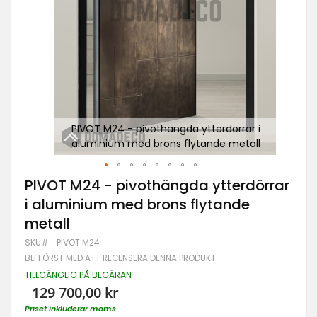
 i
PIVOT M24 - pivothängda ytterdörrar i
l
aluminium med brons flytande metall
Hoppa
PIVOT M24 - pivothängda ytterdörrar
till
i aluminium med brons flytande
början
av
metall
bildgalleriet
SKU
PIVOT M24
BLI FÖRST MED ATT RECENSERA DENNA PRODUKT
TILLGÄNGLIG PÅ BEGÄRAN
129 700,00 kr
Priset inkluderar moms