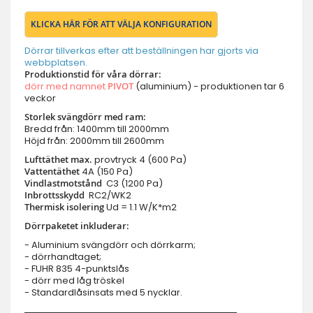
KLICKA HÄR FÖR ATT VÄLJA KONFIGURATION
Dörrar tillverkas efter att beställningen har gjorts via
webbplatsen.
Produktionstid för våra dörrar:
dörr med namnet
PIVOT
(aluminium) - produktionen tar 6
veckor
Storlek svängdörr med ram:
Bredd från: 1400mm till 2000mm
Höjd från: 2000mm till 2600mm
Lufttäthet max.
provtryck
4 (600 Pa)
Vattentäthet
4A (150 Pa)
Vindlastmotstånd
C3 (1200 Pa)
Inbrottsskydd
RC2/WK2
Thermisk isolering
Ud = 1.1 W/K*m2
Dörrpaketet inkluderar:
- Aluminium svängdörr och dörrkarm;
- dörrhandtaget;
- FUHR 835 4-punktslås
- dörr med låg tröskel
- Standardlåsinsats med 5 nycklar.