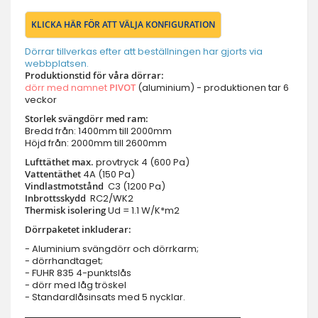
KLICKA HÄR FÖR ATT VÄLJA KONFIGURATION
Dörrar tillverkas efter att beställningen har gjorts via
webbplatsen.
Produktionstid för våra dörrar:
dörr med namnet
PIVOT
(aluminium) - produktionen tar 6
veckor
Storlek svängdörr med ram:
Bredd från: 1400mm till 2000mm
Höjd från: 2000mm till 2600mm
Lufttäthet max.
provtryck
4 (600 Pa)
Vattentäthet
4A (150 Pa)
Vindlastmotstånd
C3 (1200 Pa)
Inbrottsskydd
RC2/WK2
Thermisk isolering
Ud = 1.1 W/K*m2
Dörrpaketet inkluderar:
- Aluminium svängdörr och dörrkarm;
- dörrhandtaget;
- FUHR 835 4-punktslås
- dörr med låg tröskel
- Standardlåsinsats med 5 nycklar.