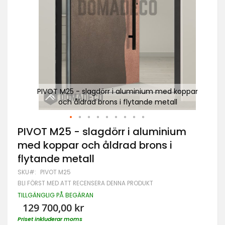
oppar
PIVOT M25 - slagdörr i aluminium med koppar
P
och åldrad brons i flytande metall
Hoppa
PIVOT M25 - slagdörr i aluminium
till
med koppar och åldrad brons i
början
av
flytande metall
bildgalleriet
SKU
PIVOT M25
BLI FÖRST MED ATT RECENSERA DENNA PRODUKT
TILLGÄNGLIG PÅ BEGÄRAN
129 700,00 kr
Priset inkluderar moms