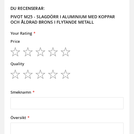
DU RECENSERAR:
PIVOT M25 - SLAGDÖRR I ALUMINIUM MED KOPPAR
OCH ÅLDRAD BRONS I FLYTANDE METALL
Your Rating
Price
1
2
3
4
5
star
stars
stars
stars
stars
Quality
1
2
3
4
5
star
stars
stars
stars
stars
Smeknamn
Översikt