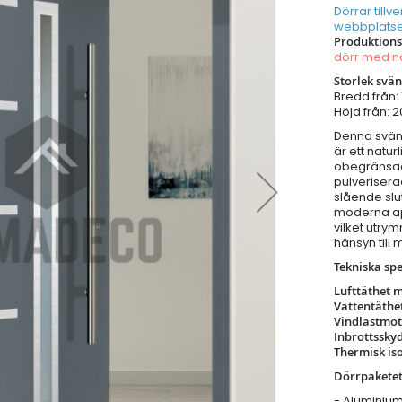
Dörrar tillv
webbplatse
Produktions
dörr med 
Storlek svä
Bredd från
Höjd från:
Denna sväng
är ett natu
obegränsad
pulveriserad
slående slu
moderna app
vilket utry
hänsyn till m
Tekniska spe
Lufttäthet 
Vattentäthe
Vindlastmo
Inbrottssky
Thermisk is
Dörrpaketet
- Aluminiu