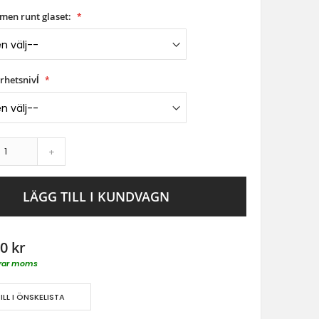
men runt glaset:
rhetsnivĺ
+
LÄGG TILL I KUNDVAGN
0 kr
derar moms
ILL I ÖNSKELISTA