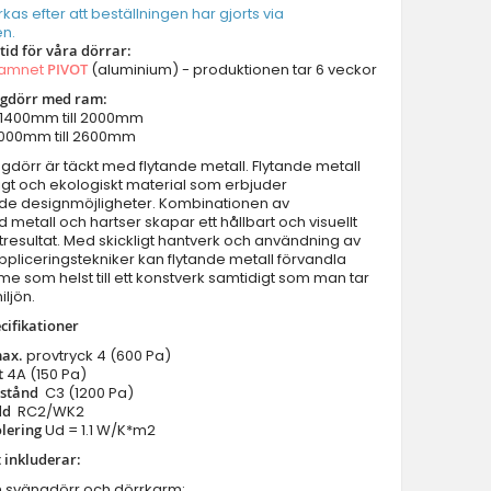
Dörrar med vänster panel
erkas efter att beställningen har gjorts via
n.
Dörrar med höger panel
tid för våra dörrar:
Dörrar med två panel
namnet
PIVOT
(aluminium) - produktionen tar 6 veckor
Dörrar med överljus
ngdörr med ram:
: 1400mm till 2000mm
Dörrar med vänster sidoljus
 2000mm till 2600mm
Dörrar med höger sidoljus
dörr är täckt med flytande metall. Flytande metall
Dörrar med vänster sidoljus & överljus
rligt och ekologiskt material som erbjuder
e designmöjligheter. Kombinationen av
Dörrar med höger sidoljus & överljus
 metall och hartser skapar ett hållbart och visuellt
Dörrar med vänster & höger sidoljus
tresultat. Med skickligt hantverk och användning av
liceringstekniker kan flytande metall förvandla
Dörrar med vänster höger sidoljus & överljus
mme som helst till ett konstverk samtidigt som man tar
Parytterdörrar
iljön.
Parytterdörrar med vänster & höger sidoljus
cifikationer
Parytterdörrar med överljus
max.
provtryck
4 (600 Pa)
t
4A (150 Pa)
Parytterdörrar med vänster höger sidoljus & överljus
tstånd
C3 (1200 Pa)
Dörrtillbehör
dd
RC2/WK2
olering
Ud = 1.1 W/K*m2
Balkong/terrassdörrar
 inkluderar:
Garageportar
m svängdörr och dörrkarm;
Innerdörrar