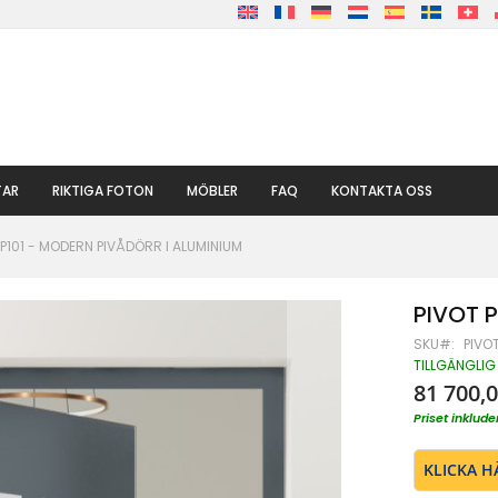
TAR
RIKTIGA FOTON
MÖBLER
FAQ
KONTAKTA OSS
 P101 - MODERN PIVÅDÖRR I ALUMINIUM
PIVOT P
SKU
PIVOT
TILLGÄNGLIG
81 700,0
Priset inklu
KLICKA H