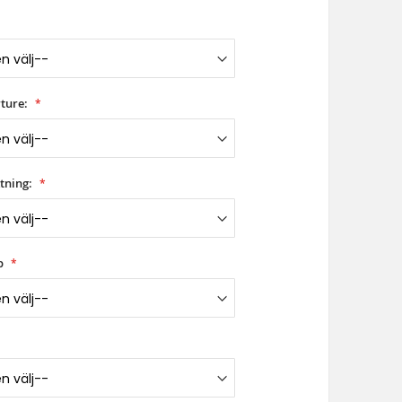
ture:
tning:
p