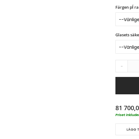
Färgen pĺ ra
Glasets säke
-
81 700,0
Priset inklu
LÄGG T