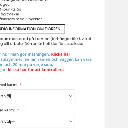
aget;
Ytterdörrar - specialerbjudande i lager
4-punktslås
låg tröskel
Branddorrar
åsinsats med 5 nycklar.
Pivothängd ytterdörr
NDIG INFORMATION OM DÖRREN
Glas Pivothängda ytterdörrar
Entrédörr i aluminiumglas
edan monterad på karmen (förhängd dörr), vilket
PIVOT P101 - Modern pivådörr i aluminium
 allt arbete. Dörren är helt klar för installation.
Aluminium & upvc fönster
ar hur man gör mätningen.
Klicka här
onsutrymmet mellan ramen och väggen kan vara
m och 20 mm på varje sida.
gor:
klicka här för att kontrollera
med karm:
ed karm: