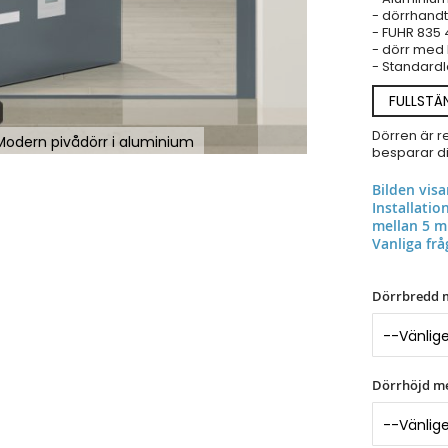
- dörrhandt
- FUHR 835 
- dörr med 
- Standardl
FULLSTÄ
Dörren är r
 Modern pivådörr i aluminium
besparar dig
Bilden vis
Installati
mellan 5 m
Vanliga frå
Dörrbredd 
Dörrhöjd m