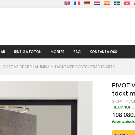
TAR
RIKTIGA FOTON
MÖBLER
FAQ
KONTAKTA OSS
 - ROST VRIDDÖRR I ALUMINIUM TÄCKT MED ROSTSINTRAD KVARTS
PIVOT V
täckt m
SKU
PIVO
TILLGÄNGLIG
108 080,
Priset inklu