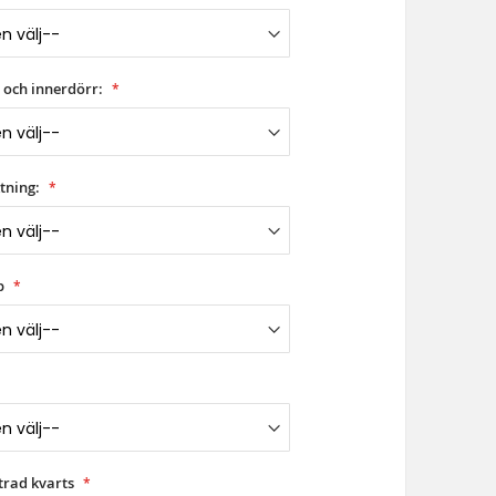
 och innerdörr:
tning:
p
trad kvarts