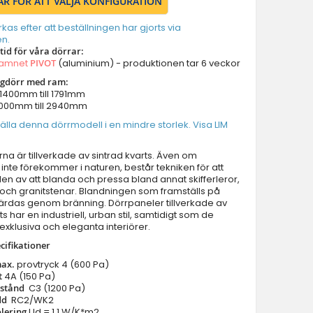
ÄR FÖR ATT VÄLJA KONFIGURATION
Dörrar med vänster panel
Dörrar med höger panel
erkas efter att beställningen har gjorts via
n.
Dörrar med två panel
tid för våra dörrar:
Dörrar med överljus
namnet
PIVOT
(aluminium) - produktionen tar 6 veckor
Dörrar med vänster sidoljus
ngdörr med ram:
 1400mm till 1791mm
Dörrar med höger sidoljus
 2000mm till 2940mm
Dörrar med vänster sidoljus & överljus
älla denna dörrmodell i en mindre storlek. Visa LIM
Dörrar med höger sidoljus & överljus
Dörrar med vänster & höger sidoljus
na är tillverkade av sintrad kvarts. Även om
 inte förekommer i naturen, består tekniken för att
Dörrar med vänster höger sidoljus & överljus
den av att blanda och pressa bland annat skifferleror,
Parytterdörrar
och granitstenar. Blandningen som framställs på
härdas genom bränning. Dörrpaneler tillverkade av
Parytterdörrar med vänster & höger sidoljus
ts har en industriell, urban stil, samtidigt som de
Parytterdörrar med överljus
l exklusiva och eleganta interiörer.
Parytterdörrar med vänster höger sidoljus & överljus
cifikationer
Dörrtillbehör
max.
provtryck
4 (600 Pa)
t
4A (150 Pa)
Balkong/terrassdörrar
tstånd
C3 (1200 Pa)
Garageportar
dd
RC2/WK2
olering
Ud = 1.1 W/K*m2
Innerdörrar