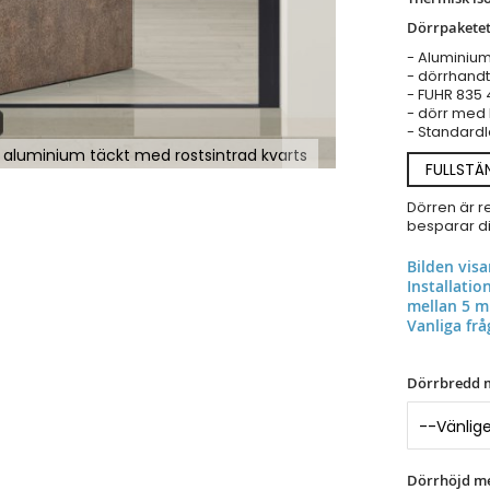
Dörrpaketet
- Aluminiu
- dörrhandt
- FUHR 835 
- dörr med 
- Standardl
 i aluminium täckt med rostsintrad kvarts
FULLSTÄ
Dörren är r
besparar dig
Bilden vis
Installati
mellan 5 m
Vanliga frå
Dörrbredd 
Dörrhöjd m