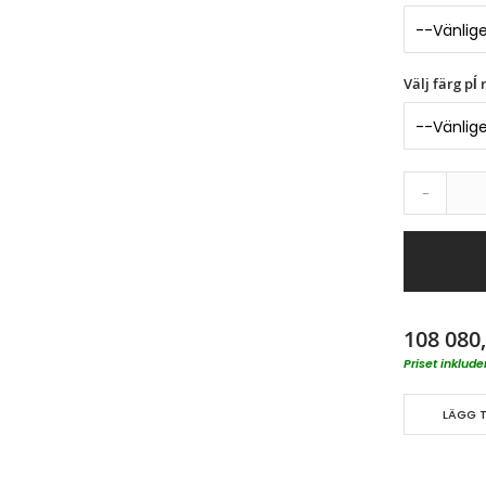
Välj färg pĺ
-
108 080,
Priset inklu
LÄGG T