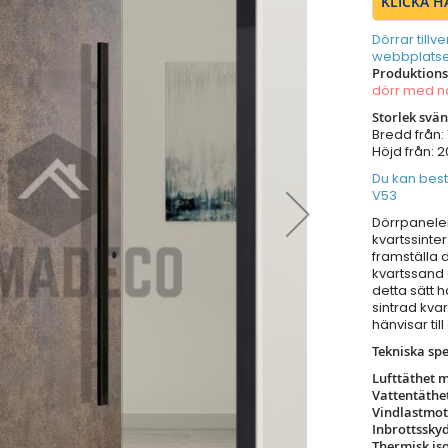
KLICKA H
Dörrar tillv
webbplatse
Produktions
dörr med 
Storlek svä
Bredd från:
Höjd från:
Du kan best
V53
Dörrpaneler
kvartssinter
framställa 
kvartssand 
detta sätt 
sintrad kvar
hänvisar til
Tekniska spe
Lufttäthet 
Vattentäthe
Vindlastmo
Inbrottssky
Thermisk is