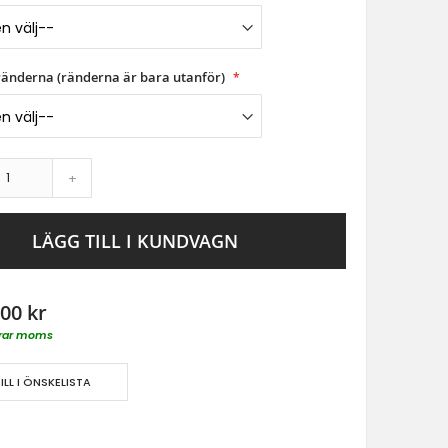
 ränderna (ränderna är bara utanför)
+
LÄGG TILL I KUNDVAGN
00 kr
derar moms
ILL I ÖNSKELISTA