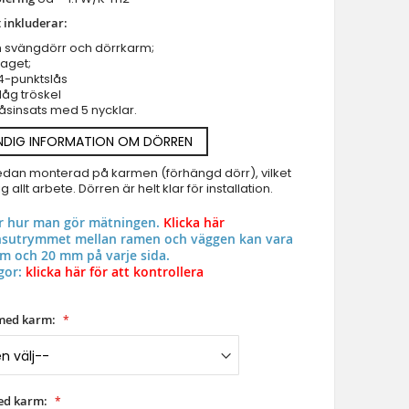
 inkluderar:
Ytterdörrar - specialerbjudande i lager
Branddorrar
m svängdörr och dörrkarm;
aget;
Pivothängd ytterdörr
4-punktslås
låg tröskel
Glas Pivothängda ytterdörrar
åsinsats med 5 nycklar.
Entrédörr i aluminiumglas
PIVOT V53 - rost vriddörr i aluminium täckt med rostsintra
NDIG INFORMATION OM DÖRREN
Aluminium & upvc fönster
edan monterad på karmen (förhängd dörr), vilket
 allt arbete. Dörren är helt klar för installation.
ar hur man gör mätningen.
Klicka här
onsutrymmet mellan ramen och väggen kan vara
m och 20 mm på varje sida.
gor:
klicka här för att kontrollera
med karm:
ed karm: