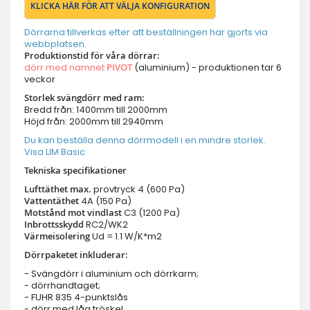
KLICKA HÄR FÖR ATT VÄLJA KONFIGURATION
Dörrarna tillverkas efter att beställningen har gjorts via
webbplatsen.
Produktionstid för våra dörrar:
dörr med namnet
PIVOT
(aluminium) - produktionen tar 6
veckor
Storlek svängdörr med ram:
Bredd från: 1400mm till 2000mm
Höjd från: 2000mm till 2940mm
Du kan beställa denna dörrmodell i en mindre storlek.
Visa LIM Basic
Tekniska specifikationer
Lufttäthet max.
provtryck
4 (600 Pa)
Vattentäthet
4A (150 Pa)
Motstånd mot vindlast
C3 (1200 Pa)
Inbrottsskydd
RC2/WK2
Värmeisolering
Ud = 1.1 W/K*m2
Dörrpaketet inkluderar:
- Svängdörr i aluminium och dörrkarm;
- dörrhandtaget;
- FUHR 835 4-punktslås
- dörr med låg tröskel