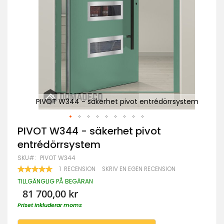
ystem
PIVOT W344 - säkerhet pivot entrédörrsystem
PI
Hoppa
PIVOT W344 - säkerhet pivot
till
entrédörrsystem
början
av
SKU
PIVOT W344
bildgalleriet
RATING:
1
RECENSION
SKRIV EN EGEN RECENSION
100
100
% OF
TILLGÄNGLIG PÅ BEGÄRAN
81 700,00 kr
Priset inkluderar moms