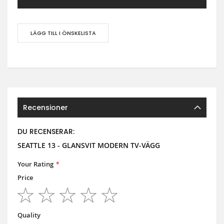
LÄGG TILL I ÖNSKELISTA
Recensioner
DU RECENSERAR:
SEATTLE 13 - GLANSVIT MODERN TV-VÄGG
Your Rating
Price
1
2
3
4
5
star
stars
stars
stars
stars
Quality