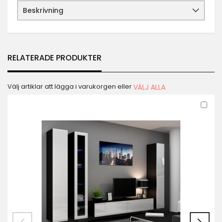
Beskrivning
RELATERADE PRODUKTER
Välj artiklar att lägga i varukorgen eller
VÄLJ ALLA
Läg
till
i
kun