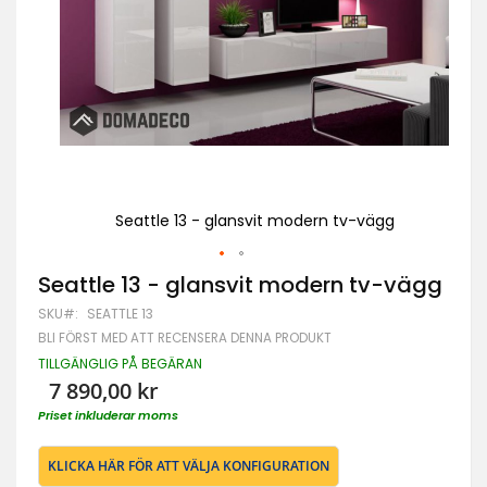
Seattle 13 - glansvit modern tv-vägg
Hoppa
Seattle 13 - glansvit modern tv-vägg
till
SKU
SEATTLE 13
början
av
BLI FÖRST MED ATT RECENSERA DENNA PRODUKT
bildgalleriet
TILLGÄNGLIG PÅ BEGÄRAN
7 890,00 kr
Priset inkluderar moms
KLICKA HÄR FÖR ATT VÄLJA KONFIGURATION