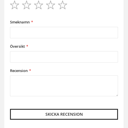
1
2
3
4
5
star
stars
stars
stars
stars
Smeknamn
Översikt
Recension
SKICKA RECENSION