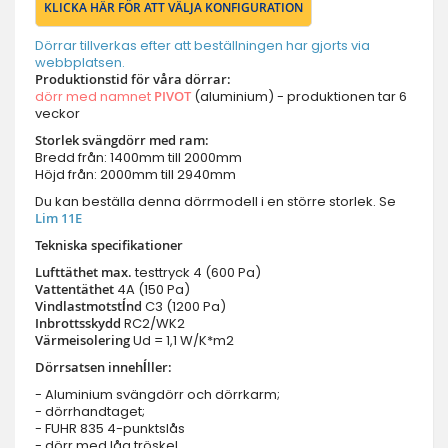
KLICKA HÄR FÖR ATT VÄLJA KONFIGURATION
Dörrar tillverkas efter att beställningen har gjorts via
webbplatsen.
Produktionstid för våra dörrar:
dörr med namnet
PIVOT
(aluminium) - produktionen tar 6
veckor
Storlek svängdörr med ram:
Bredd från: 1400mm till 2000mm
Höjd från: 2000mm till 2940mm
Du kan beställa denna dörrmodell i en större storlek. Se
Lim 11E
Tekniska specifikationer
Lufttäthet max.
testtryck
4 (600 Pa)
Vattentäthet
4A (150 Pa)
Vindlastmotstĺnd
C3 (1200 Pa)
Inbrottsskydd
RC2/WK2
Värmeisolering
Ud = 1,1 W/K*m2
Dörrsatsen innehĺller:
- Aluminium svängdörr och dörrkarm;
- dörrhandtaget;
- FUHR 835 4-punktslås
- dörr med låg tröskel