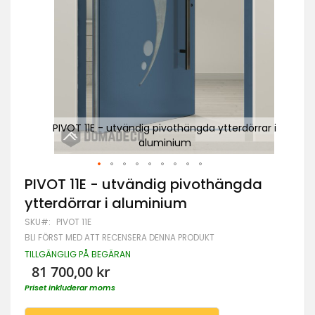
rar i
PIVOT 11E - utvändig pivothängda ytterdörrar i
P
aluminium
Hoppa
PIVOT 11E - utvändig pivothängda
till
ytterdörrar i aluminium
början
av
SKU
PIVOT 11E
bildgalleriet
BLI FÖRST MED ATT RECENSERA DENNA PRODUKT
TILLGÄNGLIG PÅ BEGÄRAN
81 700,00 kr
Priset inkluderar moms